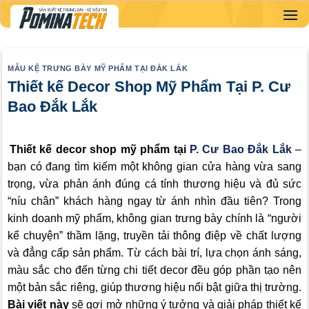
Skip
to
content
MẪU KỆ TRƯNG BÀY MỸ PHẨM TẠI ĐẮK LẮK
Thiết kế Decor Shop Mỹ Phẩm Tại P. Cư
Bao Đắk Lắk
Thiết kế decor shop mỹ phẩm tại
P. Cư Bao Đắk Lắk
–
bạn có đang tìm kiếm một không gian cửa hàng vừa sang
trọng, vừa phản ánh đúng cá tính thương hiệu và đủ sức
“níu chân” khách hàng ngay từ ánh nhìn đầu tiên? Trong
kinh doanh mỹ phẩm, không gian trưng bày chính là “người
kể chuyện” thầm lặng, truyền tải thông điệp về chất lượng
và đẳng cấp sản phẩm. Từ cách bài trí, lựa chọn ánh sáng,
màu sắc cho đến từng chi tiết decor đều góp phần tạo nên
một bản sắc riêng, giúp thương hiệu nổi bật giữa thị trường.
Bài viết này
sẽ gợi mở những ý tưởng và giải pháp thiết kế