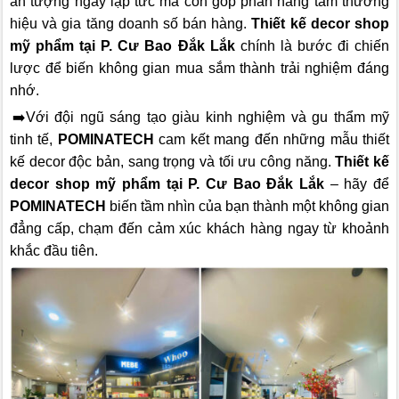
ấn tượng ngay lập tức mà còn góp phần nâng tầm thương
hiệu và gia tăng doanh số bán hàng.
Thiết kế decor shop
mỹ phẩm tại P. Cư Bao Đắk Lắk
chính là bước đi chiến
lược để biến không gian mua sắm thành trải nghiệm đáng
nhớ.
➡️Với đội ngũ sáng tạo giàu kinh nghiệm và gu thẩm mỹ
tinh tế,
POMINATECH
cam kết mang đến những mẫu thiết
kế decor độc bản, sang trọng và tối ưu công năng.
Thiết kế
decor shop mỹ phẩm tại P. Cư Bao Đắk Lắk
– hãy để
POMINATECH
biến tầm nhìn của bạn thành một không gian
đẳng cấp, chạm đến cảm xúc khách hàng ngay từ khoảnh
khắc đầu tiên.