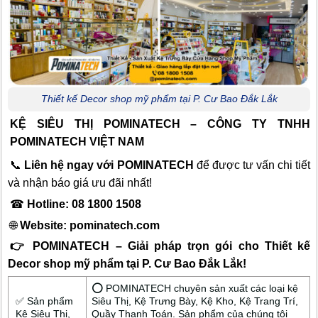
Thiết kế Decor shop mỹ phẩm tại P. Cư Bao Đắk Lắk
KỆ SIÊU THỊ POMINATECH – CÔNG TY TNHH
POMINATECH VIỆT NAM
📞
Liên hệ ngay với POMINATECH
để được tư vấn chi tiết
và nhận báo giá ưu đãi nhất!
☎
Hotline: 08 1800 1508
🌐
Website:
pominatech.com
👉 POMINATECH – Giải pháp trọn gói cho Thiết kế
Decor shop mỹ phẩm tại P. Cư Bao Đắk Lắk!
⭕ POMINATECH chuyên sản xuất các loại kệ
✅ Sản phẩm
Siêu Thị, Kệ Trưng Bày, Kệ Kho, Kệ Trang Trí,
Kệ Siêu Thị,
Quầy Thanh Toán. Sản phẩm của chúng tôi