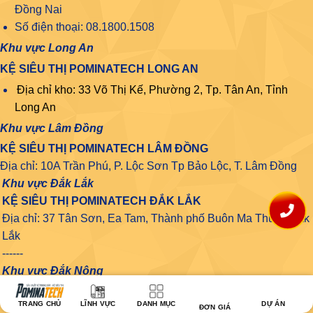
Đồng Nai
Số điện thoại: 08.1800.1508
Khu vực Long An
KỆ SIÊU THỊ POMINATECH LONG AN
Địa chỉ kho: 33 Võ Thị Kế, Phường 2, Tp. Tân An, Tỉnh
Long An
Khu vực Lâm Đồng
KỆ SIÊU THỊ POMINATECH LÂM ĐỒNG
Địa chỉ: 10A Trần Phú, P. Lộc Sơn Tp Bảo Lộc, T. Lâm Đồng
Khu vực Đắk Lắk
KỆ SIÊU THỊ POMINATECH ĐẮK LẮK
Địa chỉ: 37 Tân Sơn, Ea Tam, Thành phố Buôn Ma Thuột, Đắk
Lắk
------
Khu vực Đắk Nông
KỆ SIÊU THỊ POMINATECH ĐẮK NÔNG
TRANG CHỦ
LĨNH VỰC
DANH MỤC
DỰ ÁN
60 Huỳnh Thúc Kháng, Phường Nghĩa Thành, Gia Nghĩa, Đăk
ĐƠN GIÁ