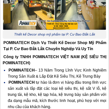
Thiết kế Decor shop mỹ phẩm tại P. Cư Bao Đắk Lắk
POMINATECH Dịch Vụ
Thiết Kế Decor Shop Mỹ Phẩm
Tại P. Cư Bao Đắk Lắk Chuyên Nghiệp Và Uy Tín
Công ty TNHH POMINATECH VIỆT NAM (KỆ SIÊU THỊ
POMINATECH)
POMINATECH
– 13 Năm Trong Lĩnh Vực Kinh Nghiệm
Trong Sản Xuất & Lắp Đặt Kệ Siêu Thị, Kệ Trưng Bày
POMINATECH
tự hào là đơn vị hàng đầu trong lĩnh vực
sản xuất và lắp đặt các loại kệ siêu thị, kệ sắt V lỗ, kệ
trung tải, kệ kho, kệ tạp hóa, kệ trưng bày sản phẩm với
đa dạng mẫu mã, kích thước linh hoạt, phù hợp với mọi
nhu cầu của khách hàng.