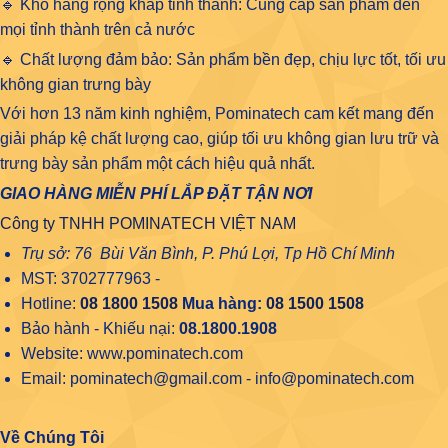
🔹 Kho hàng rộng khắp tỉnh thành: Cung cấp sản phẩm đến
mọi tỉnh thành trên cả nước
🔹 Chất lượng đảm bảo: Sản phẩm bền đẹp, chịu lực tốt, tối ưu
không gian trưng bày
Với hơn 13 năm kinh nghiệm, Pominatech cam kết mang đến
giải pháp kệ chất lượng cao, giúp tối ưu không gian lưu trữ và
trưng bày sản phẩm một cách hiệu quả nhất.
GIAO HÀNG MIỄN PHÍ LẮP ĐẶT TẬN NƠI
Công ty TNHH POMINATECH VIỆT NAM
Trụ sở: 76 Bùi Văn Bình, P. Phú Lợi, Tp Hồ Chí Minh
MST: 3702777963 -
Hotline:
08 1800 1508
Mua hàng:
08 1500 1508
Bảo hành - Khiếu nại:
08.1800.1908
Website: www.pominatech.com
Email: pominatech@gmail.com - info@pominatech.com
Về Chúng Tôi