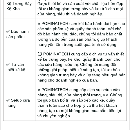
Kệ Trưng Bày,
được thiết kế và sản xuất với chất liệu bền đẹp,
Kệ Kho
tối ưu không gian trưng bày và lưu trữ cho mọi
cửa hàng, siêu thị và doanh nghiệp.
⭐ POMINATECH cam kết bảo hành dài hạn cho
các sản phẩm kệ và quầy thanh toán. Với chế
✅ Bảo hành
độ bảo hành chu đáo, chúng tôi đảm bảo chất
sản phẩm
lượng và độ bền của sản phẩm, giúp khách
hàng yên tâm trong suốt quá trình sử dụng.
⭕ POMINATECH cung cấp dịch vụ tư vấn thiết
kế kệ trưng bày, kệ kho, quầy thanh toán cho
✅ Tư vấn
các cửa hàng, siêu thị. Chúng tôi mang đến
thiết kế kệ
những giải pháp thiết kế sáng tạo, tối ưu hóa
không gian trưng bày và giúp tăng hiệu quả bán
hàng cho doanh nghiệp của bạn.
⭐ POMINATECH cung cấp dịch vụ setup cửa
hàng, siêu thị, cửa hàng thời trang, v.v. Chúng
✅ Setup cửa
tôi giúp bạn bố trí và sắp xếp các kệ, quầy
hàng
thanh toán sao cho hợp lý và thu hút khách
hàng, tạo ra một không gian mua sắm tiện lợi
và chuyên nghiệp.