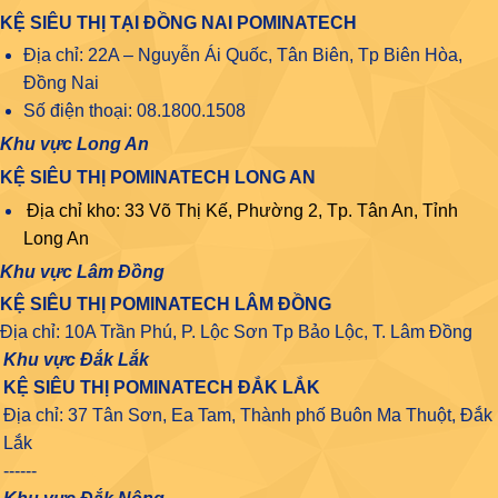
KỆ SIÊU THỊ TẠI ĐỒNG NAI POMINATECH
Địa chỉ: 22A – Nguyễn Ái Quốc, Tân Biên, Tp Biên Hòa,
Đồng Nai
Số điện thoại: 08.1800.1508
Khu vực Long An
KỆ SIÊU THỊ POMINATECH LONG AN
Địa chỉ kho: 33 Võ Thị Kế, Phường 2, Tp. Tân An, Tỉnh
Long An
Khu vực Lâm Đồng
KỆ SIÊU THỊ POMINATECH LÂM ĐỒNG
Địa chỉ: 10A Trần Phú, P. Lộc Sơn Tp Bảo Lộc, T. Lâm Đồng
Khu vực Đắk Lắk
KỆ SIÊU THỊ POMINATECH ĐẮK LẮK
Địa chỉ: 37 Tân Sơn, Ea Tam, Thành phố Buôn Ma Thuột, Đắk
Lắk
------