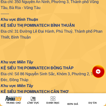
Địa chỉ: 350 Nguyễn An Ninh, Phường 3, Thành phố Vũng
Tầu, Bà Rịa - Vũng Tàu
-------
Khu vực Bình Thuận
KỆ SIÊU THỊ POMINATECH BÌNH THUẬN
Địa chỉ: 31 Đường Lê Đại Hành, Phú Thuỷ, Thành phố Phan
Thiết, Bình Thuận
Khu vực Miền Tây
KỆ SIÊU THỊ POMINATECH ĐỒNG THÁP
Địa chỉ: Số 86 Nguyễn Sinh Sắc, Khóm 3, Phường 2, Tp. Sa
Đéc, Đồng Tháp
Khu vực Miền Tây
KỆ SIÊU THỊ POMINATECH CẦN THƠ
10 Nguyễn Văn Cừ nối dài, Phường An Khánh, Ninh Kiều,
TRANG CHỦ
LĨNH VỰC
DANH MỤC
DỰ ÁN
Cần Thơ
ĐƠN GIÁ