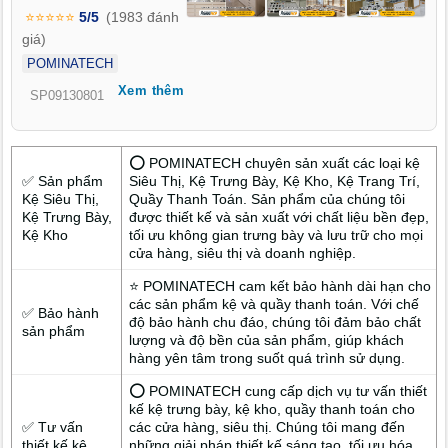
cái nhìn đầu tiên. Thi công nhanh chóng, đúng tiến độ, bảo
⭐⭐⭐⭐⭐
5/5
(1983 đánh
hành rõ ràng. Liên hệ ngay để sở hữu không gian kinh doanh
giá)
mắt kính chuẩn thương hiệu!
POMINATECH
Xem thêm
SP09130801
⭕ POMINATECH chuyên sản xuất các loại kệ
✅ Sản phẩm
Siêu Thị, Kệ Trưng Bày, Kệ Kho, Kệ Trang Trí,
Kệ Siêu Thị,
Quầy Thanh Toán. Sản phẩm của chúng tôi
Kệ Trưng Bày,
được thiết kế và sản xuất với chất liệu bền đẹp,
Kệ Kho
tối ưu không gian trưng bày và lưu trữ cho mọi
cửa hàng, siêu thị và doanh nghiệp.
⭐ POMINATECH cam kết bảo hành dài hạn cho
các sản phẩm kệ và quầy thanh toán. Với chế
✅ Bảo hành
độ bảo hành chu đáo, chúng tôi đảm bảo chất
sản phẩm
lượng và độ bền của sản phẩm, giúp khách
hàng yên tâm trong suốt quá trình sử dụng.
⭕ POMINATECH cung cấp dịch vụ tư vấn thiết
kế kệ trưng bày, kệ kho, quầy thanh toán cho
✅ Tư vấn
các cửa hàng, siêu thị. Chúng tôi mang đến
thiết kế kệ
những giải pháp thiết kế sáng tạo, tối ưu hóa