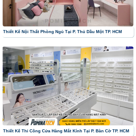
Thiết Kế Nội Thất Phòng Ngủ Tại P. Thủ Dầu Một TP. HCM
Thiết Kế Thi Công Cửa Hàng Mắt Kính Tại P. Bàn Cờ TP. HCM