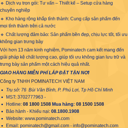
🔹 Dịch vụ trọn gói: Tư vấn – Thiết kế – Setup cửa hàng
chuyên nghiệp
🔹 Kho hàng rộng khắp tỉnh thành: Cung cấp sản phẩm đến
mọi tỉnh thành trên cả nước
🔹 Chất lượng đảm bảo: Sản phẩm bền đẹp, chịu lực tốt, tối ưu
không gian trưng bày
Với hơn 13 năm kinh nghiệm, Pominatech cam kết mang đến
giải pháp kệ chất lượng cao, giúp tối ưu không gian lưu trữ và
trưng bày sản phẩm một cách hiệu quả nhất.
GIAO HÀNG MIỄN PHÍ LẮP ĐẶT TẬN NƠI
Công ty TNHH POMINATECH VIỆT NAM
Trụ sở: 76 Bùi Văn Bình, P. Phú Lợi, Tp Hồ Chí Minh
MST: 3702777963 -
Hotline:
08 1800 1508
Mua hàng:
08 1500 1508
Bảo hành - Khiếu nại:
08.1800.1908
Website: www.pominatech.com
Email: pominatech@gmail.com - info@pominatech.com