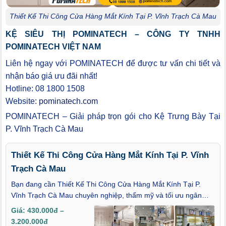
Thiết Kế Thi Công Cửa Hàng Mắt Kính Tại P. Vĩnh Trạch Cà Mau
KỆ SIÊU THỊ POMINATECH – CÔNG TY TNHH
POMINATECH VIỆT NAM
Liên hệ ngay với POMINATECH để được tư vấn chi tiết và
nhận báo giá ưu đãi nhất!
Hotline: 08 1800 1508
Website:
pominatech.com
POMINATECH – Giải pháp trọn gói cho Kệ Trưng Bày Tại
P. Vĩnh Trạch Cà Mau
Thiết Kế Thi Công Cửa Hàng Mắt Kính Tại P. Vĩnh
Trạch Cà Mau
Bạn đang cần Thiết Kế Thi Công Cửa Hàng Mắt Kính Tại P.
Vĩnh Trạch Cà Mau chuyên nghiệp, thẩm mỹ và tối ưu ngân
sách? Chúng tôi mang đến giải pháp thiết kế hiện đại, bố trí
Giá: 430.000đ –
khoa học, giúp cửa hàng nổi bật và thu hút khách hàng ngay từ
3.200.000đ