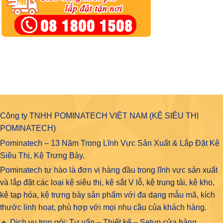
Công ty TNHH POMINATECH VIỆT NAM (KỆ SIÊU THỊ
POMINATECH)
Pominatech – 13 Năm Trong Lĩnh Vực Sản Xuất & Lắp Đặt Kệ
Siêu Thị, Kệ Trưng Bày.
Pominatech tự hào là đơn vị hàng đầu trong lĩnh vực
sản xuất
và lắp đặt các loại kệ siêu thị, kệ sắt V lỗ, kệ trung tải, kệ kho,
kệ tạp hóa
, kệ trưng bày sản phẩm với đa dạng mẫu mã, kích
thước linh hoạt, phù hợp với mọi nhu cầu của khách hàng.
🔹 Dịch vụ trọn gói: Tư vấn – Thiết kế – Setup cửa hàng