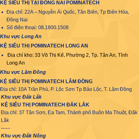
KỆ SIÊU THỊ TẠI ĐỒNG NAI POMINATECH
Địa chỉ: 22A – Nguyễn Ái Quốc, Tân Biên, Tp Biên Hòa,
Đồng Nai
Số điện thoại: 08.1800.1508
Khu vực Long An
KỆ SIÊU THỊ POMINATECH LONG AN
Địa chỉ kho: 33 Võ Thị Kế, Phường 2, Tp. Tân An, Tỉnh
Long An
Khu vực Lâm Đồng
KỆ SIÊU THỊ POMINATECH LÂM ĐỒNG
Địa chỉ: 10A Trần Phú, P. Lộc Sơn Tp Bảo Lộc, T. Lâm Đồng
Khu vực Đắk Lắk
KỆ SIÊU THỊ POMINATECH ĐẮK LẮK
Địa chỉ: 37 Tân Sơn, Ea Tam, Thành phố Buôn Ma Thuột, Đắk
Lắk
------
Khu vực Đắk Nông