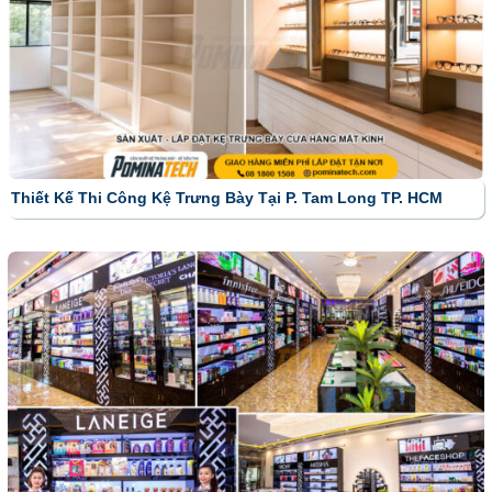
Thiết Kế Thi Công Kệ Trưng Bày Tại P. Tam Long TP. HCM