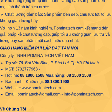
🔹 Kho hàng rộng khắp tỉnh thành: Cung cấp sản phẩm đến
mọi tỉnh thành trên cả nước
🔹 Chất lượng đảm bảo: Sản phẩm bền đẹp, chịu lực tốt, tối ưu
không gian trưng bày
Với hơn 13 năm kinh nghiệm, Pominatech cam kết mang đến
giải pháp kệ chất lượng cao, giúp tối ưu không gian lưu trữ và
trưng bày sản phẩm một cách hiệu quả nhất.
GIAO HÀNG MIỄN PHÍ LẮP ĐẶT TẬN NƠI
Công ty TNHH POMINATECH VIỆT NAM
Trụ sở: 76 Bùi Văn Bình, P. Phú Lợi, Tp Hồ Chí Minh
MST: 3702777963 -
Hotline:
08 1800 1508
Mua hàng:
08 1500 1508
Bảo hành - Khiếu nại:
08.1800.1908
Website: www.pominatech.com
Email: pominatech@gmail.com - info@pominatech.com
Về Chúng Tôi