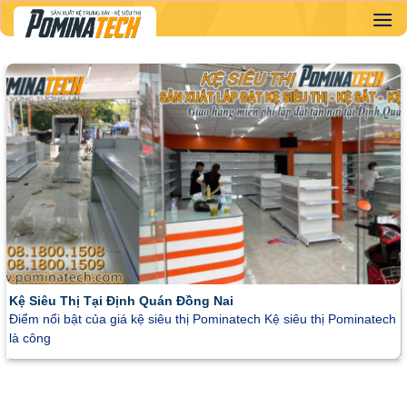
Skip
to
content
Kệ Siêu Thị Tại Định Quán Đồng Nai
Điểm nổi bật của giá kệ siêu thị Pominatech Kệ siêu thị Pominatech
là công