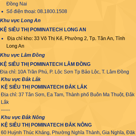
Đồng Nai
Số điện thoại: 08.1800.1508
Khu vực Long An
KỆ SIÊU THỊ POMINATECH LONG AN
Địa chỉ kho: 33 Võ Thị Kế, Phường 2, Tp. Tân An, Tỉnh
Long An
Khu vực Lâm Đồng
KỆ SIÊU THỊ POMINATECH LÂM ĐỒNG
Địa chỉ: 10A Trần Phú, P. Lộc Sơn Tp Bảo Lộc, T. Lâm Đồng
Khu vực Đắk Lắk
KỆ SIÊU THỊ POMINATECH ĐẮK LẮK
Địa chỉ: 37 Tân Sơn, Ea Tam, Thành phố Buôn Ma Thuột, Đắk
Lắk
------
Khu vực Đắk Nông
KỆ SIÊU THỊ POMINATECH ĐẮK NÔNG
60 Huỳnh Thúc Kháng, Phường Nghĩa Thành, Gia Nghĩa, Đăk