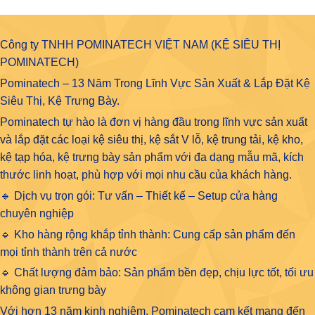
Công ty TNHH POMINATECH VIỆT NAM (KỆ SIÊU THỊ
POMINATECH)
Pominatech – 13 Năm Trong Lĩnh Vực Sản Xuất & Lắp Đặt Kệ
Siêu Thị, Kệ Trưng Bày.
Pominatech tự hào là đơn vị hàng đầu trong lĩnh vực
sản xuất
và lắp đặt các loại kệ siêu thị, kệ sắt V lỗ, kệ trung tải, kệ kho,
kệ tạp hóa
, kệ trưng bày sản phẩm với đa dạng mẫu mã, kích
thước linh hoạt, phù hợp với mọi nhu cầu của khách hàng.
🔹 Dịch vụ trọn gói: Tư vấn – Thiết kế – Setup cửa hàng
chuyên nghiệp
🔹 Kho hàng rộng khắp tỉnh thành: Cung cấp sản phẩm đến
mọi tỉnh thành trên cả nước
🔹 Chất lượng đảm bảo: Sản phẩm bền đẹp, chịu lực tốt, tối ưu
không gian trưng bày
Với hơn 13 năm kinh nghiệm, Pominatech cam kết mang đến