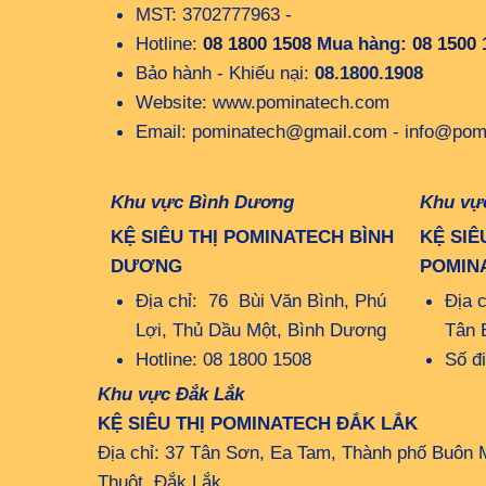
MST: 3702777963 -
Hotline:
08 1800 1508
Mua hàng:
08 1500 
Bảo hành - Khiếu nại:
08.1800.1908
Website: www.pominatech.com
Email: pominatech@gmail.com - info@pom
Khu vực Bình Dương
Khu vự
KỆ SIÊU THỊ POMINATECH BÌNH
KỆ SIÊ
DƯƠNG
POMIN
Địa chỉ: 76 Bùi Văn Bình, Phú
Địa 
Lợi, Thủ Dầu Một, Bình Dương
Tân 
Hotline: 08 1800 1508
Số đ
Khu vực Đắk Lắk
KỆ SIÊU THỊ POMINATECH ĐẮK LẮK
Địa chỉ: 37 Tân Sơn, Ea Tam, Thành phố Buôn 
Thuột, Đắk Lắk