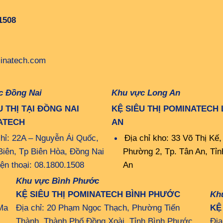
1508
inatech.com
c Đồng Nai
Khu vực Long An
U THỊ TẠI ĐỒNG NAI
KỆ SIÊU THỊ POMINATECH
ATECH
AN
chỉ: 22A – Nguyễn Ái Quốc,
Địa chỉ kho: 33 Võ Thị Kế,
Biên, Tp Biên Hòa, Đồng Nai
Phường 2, Tp. Tân An, Tỉn
iện thoại: 08.1800.1508
An
Khu vực Bình Phước
KỆ SIÊU THỊ POMINATECH BÌNH PHƯỚC
Kh
Ma
Địa chỉ: 20 Phạm Ngọc Thạch, Phường Tiến
KỆ
Thành, Thành Phố Đồng Xoài, Tỉnh Bình Phước
Địa