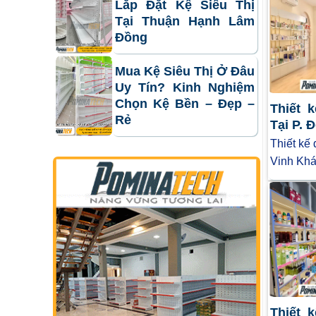
Lắp Đặt Kệ Siêu Thị
Tại Thuận Hạnh Lâm
Đồng
Mua Kệ Siêu Thị Ở Đâu
Uy Tín? Kinh Nghiệm
Chọn Kệ Bền – Đẹp –
Thiết 
Rẻ
Tại P. 
Thiết kế
Vinh Khá
Thiết 