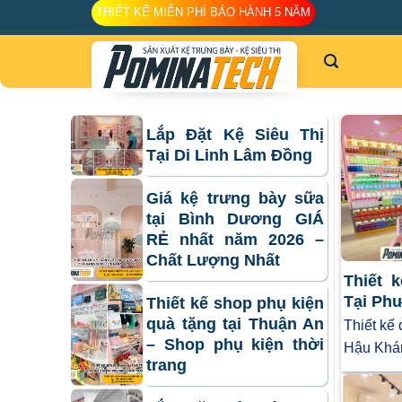
Skip
THIẾT KẾ MIỄN PHÍ BẢO HÀNH 5 NĂM
to
content
Lắp Đặt Kệ Siêu Thị
Tại Di Linh Lâm Đồng
Giá kệ trưng bày sữa
tại Bình Dương GIÁ
RẺ nhất năm 2026 –
Chất Lượng Nhất
Thiết 
Tại Ph
Thiết kế shop phụ kiện
quà tặng tại Thuận An
Thiết kế
– Shop phụ kiện thời
Hậu Khá
trang