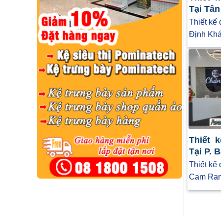
Tại Tâ
Thiết kế
Định Khá
Thiết 
Tại P.
Thiết kế
Cam Ran