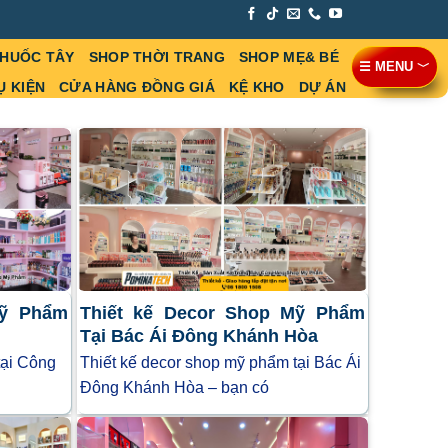
THUỐC TÂY
SHOP THỜI TRANG
SHOP MẸ& BÉ
☰ MENU ﹀
Ụ KIỆN
CỬA HÀNG ĐỒNG GIÁ
KỆ KHO
DỰ ÁN
Mỹ Phẩm
Thiết kế Decor Shop Mỹ Phẩm
Tại Bác Ái Đông Khánh Hòa
tại Công
Thiết kế decor shop mỹ phẩm tại Bác Ái
Đông Khánh Hòa – bạn có