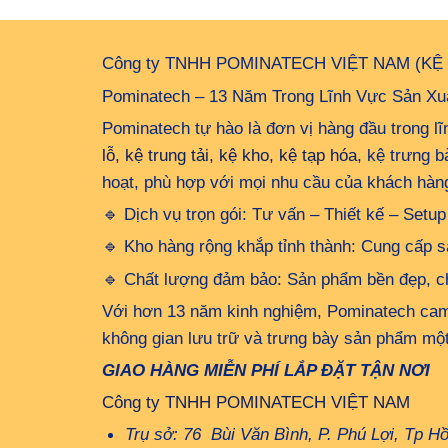
Công ty TNHH POMINATECH VIỆT NAM (KỆ
Pominatech – 13 Năm Trong Lĩnh Vực Sản Xuấ
Pominatech tự hào là đơn vị hàng đầu trong l
lỗ, kệ trung tải, kệ kho, kệ tạp hóa
, kệ trưng 
hoạt, phù hợp với mọi nhu cầu của khách hàn
🔹 Dịch vụ trọn gói: Tư vấn – Thiết kế – Set
🔹 Kho hàng rộng khắp tỉnh thành: Cung cấp s
🔹 Chất lượng đảm bảo: Sản phẩm bền đẹp, chị
Với hơn 13 năm kinh nghiệm, Pominatech cam 
không gian lưu trữ và trưng bày sản phẩm một
GIAO HÀNG MIỄN PHÍ LẮP ĐẶT TẬN NƠI
Công ty TNHH POMINATECH VIỆT NAM
Trụ sở: 76 Bùi Văn Bình, P. Phú Lợi, Tp H