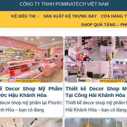
CÔNG TY TNHH POMINATECH VIỆT NAM
KỆ SIÊU THỊ
SẢN XUẤT KỆ TRƯNG BÀY
CỬA HÀNG 
SHOP QUÀ TẶNG – PH
kế Decor Shop Mỹ Phẩm
Thiết kế Decor Shop 
ước Hậu Khánh Hòa
Tại Công Hải Khánh Hòa
 decor shop mỹ phẩm tại Phước
Thiết kế decor shop mỹ phẩm 
nh Hòa – bạn có đang
Hải Khánh Hòa – bạn có đang