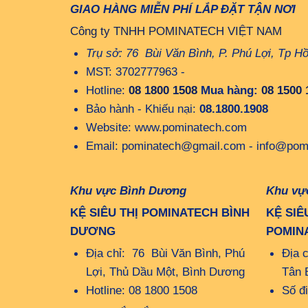
GIAO HÀNG MIỄN PHÍ LẮP ĐẶT TẬN NƠI
Công ty TNHH POMINATECH VIỆT NAM
Trụ sở: 76 Bùi Văn Bình, P. Phú Lợi, Tp H
MST: 3702777963 -
Hotline:
08 1800 1508
Mua hàng:
08 1500 
Bảo hành - Khiếu nại:
08.1800.1908
Website: www.pominatech.com
Email: pominatech@gmail.com - info@pom
Khu vực Bình Dương
Khu vự
KỆ SIÊU THỊ POMINATECH BÌNH
KỆ SIÊ
DƯƠNG
POMIN
Địa chỉ: 76 Bùi Văn Bình, Phú
Địa 
Lợi, Thủ Dầu Một, Bình Dương
Tân 
Hotline: 08 1800 1508
Số đ