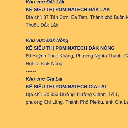
Khu vực Đắk Lắk
KỆ SIÊU THỊ POMINATECH ĐẮK LẮK
Địa chỉ: 37 Tân Sơn, Ea Tam, Thành phố Buôn 
Thuột, Đắk Lắk
------
Khu vực Đắk Nông
KỆ SIÊU THỊ POMINATECH ĐẮK NÔNG
60 Huỳnh Thúc Kháng, Phường Nghĩa Thành, G
Nghĩa, Đăk Nông
------
Khu vực Gia Lai
KỆ SIÊU THỊ POMINATECH GIA LAI
Địa chỉ: Số 853 Đường Trường Chinh, Tổ 1,
phường Chi Lăng, Thành Phố Pleiku, tỉnh Gia La