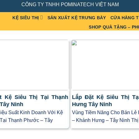
CÔNG TY TNHH POMINATECH VIỆT NAM
KỆ SIÊU THỊ
SẢN XUẤT KỆ TRƯNG BÀY
CỬA HÀNG 
SHOP QUÀ TẶNG – PH
t Kệ Siêu Thị Tại Thạnh
Lắp Đặt Kệ Siêu Thị T
Tây Ninh
Hưng Tây Ninh
iệu Suất Kinh Doanh Với Kệ
Vùng Tiềm Năng Cho Bán Lẻ 
 Tại Thạnh Phước – Tây
– Khánh Hưng – Tây Ninh Thị