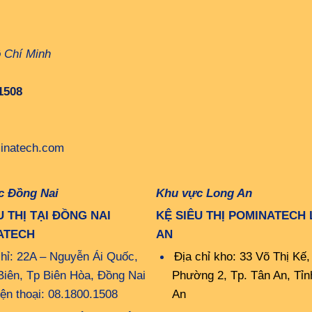
ồ Chí Minh
1508
inatech.com
c Đồng Nai
Khu vực Long An
U THỊ TẠI ĐỒNG NAI
KỆ SIÊU THỊ POMINATECH
ATECH
AN
chỉ: 22A – Nguyễn Ái Quốc,
Địa chỉ kho: 33 Võ Thị Kế,
Biên, Tp Biên Hòa, Đồng Nai
Phường 2, Tp. Tân An, Tỉn
iện thoại: 08.1800.1508
An