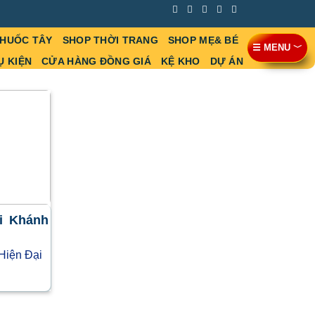
THUỐC TÂY
SHOP THỜI TRANG
SHOP MẸ& BÉ
☰ MENU ﹀
Ụ KIỆN
CỬA HÀNG ĐỒNG GIÁ
KỆ KHO
DỰ ÁN
ại Khánh
Hiện Đại