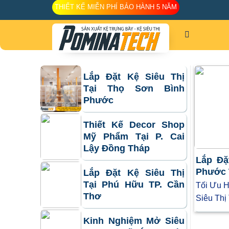
Skip
THIẾT KẾ MIỄN PHÍ BẢO HÀNH 5 NĂM
to
content
Lắp Đặt Kệ Siêu Thị
Tại Thọ Sơn Bình
Phước
Thiết Kế Decor Shop
Mỹ Phẩm Tại P. Cai
Lậy Đồng Tháp
Lắp Đặ
Phước 
Lắp Đặt Kệ Siêu Thị
Tại Phú Hữu TP. Cần
Tối Ưu H
Thơ
Siêu Thị
Kinh Nghiệm Mở Siêu