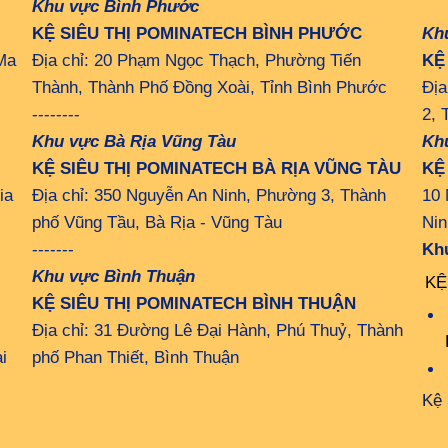
Khu vực Bình Phước
KỆ SIÊU THỊ POMINATECH BÌNH PHƯỚC
Kh
Ma
Địa chỉ: 20 Phạm Ngọc Thạch, Phường Tiến
KỆ
Thành, Thành Phố Đồng Xoài, Tỉnh Bình Phước
Địa
--------
2, 
Khu vực Bà Rịa Vũng Tàu
Kh
KỆ SIÊU THỊ POMINATECH BÀ RỊA VŨNG TÀU
KỆ
ia
Địa chỉ: 350 Nguyễn An Ninh, Phường 3, Thành
10 
phố Vũng Tầu, Bà Rịa - Vũng Tàu
Nin
-------
Kh
Khu vực Bình Thuận
KỆ
KỆ SIÊU THỊ POMINATECH BÌNH THUẬN
Địa chỉ: 31 Đường Lê Đại Hành, Phú Thuỷ, Thành
i
phố Phan Thiết, Bình Thuận
Kệ 