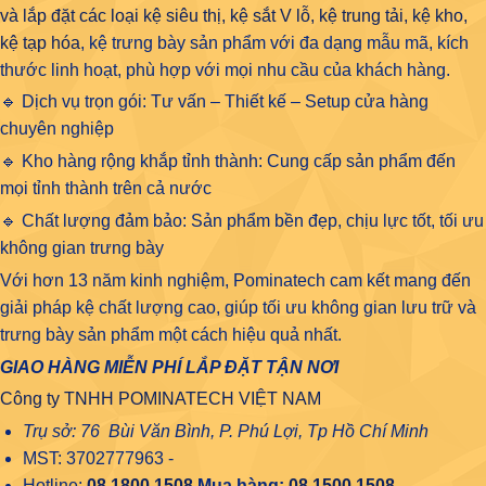
và lắp đặt các loại kệ siêu thị, kệ sắt V lỗ, kệ trung tải, kệ kho,
kệ tạp hóa
, kệ trưng bày sản phẩm với đa dạng mẫu mã, kích
thước linh hoạt, phù hợp với mọi nhu cầu của khách hàng.
🔹 Dịch vụ trọn gói: Tư vấn – Thiết kế – Setup cửa hàng
chuyên nghiệp
🔹 Kho hàng rộng khắp tỉnh thành: Cung cấp sản phẩm đến
mọi tỉnh thành trên cả nước
🔹 Chất lượng đảm bảo: Sản phẩm bền đẹp, chịu lực tốt, tối ưu
không gian trưng bày
Với hơn 13 năm kinh nghiệm, Pominatech cam kết mang đến
giải pháp kệ chất lượng cao, giúp tối ưu không gian lưu trữ và
trưng bày sản phẩm một cách hiệu quả nhất.
GIAO HÀNG MIỄN PHÍ LẮP ĐẶT TẬN NƠI
Công ty TNHH POMINATECH VIỆT NAM
Trụ sở: 76 Bùi Văn Bình, P. Phú Lợi, Tp Hồ Chí Minh
MST: 3702777963 -
Hotline:
08 1800 1508
Mua hàng:
08 1500 1508