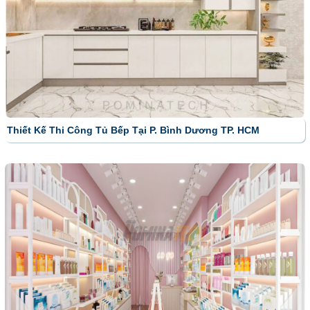
Thiết Kế Thi Công Tủ Bếp Tại P. Bình Dương TP. HCM