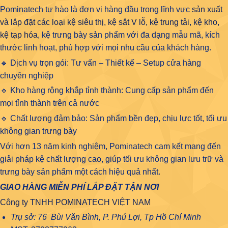
Pominatech tự hào là đơn vị hàng đầu trong lĩnh vực
sản xuất
và lắp đặt các loại kệ siêu thị, kệ sắt V lỗ, kệ trung tải, kệ kho,
kệ tạp hóa
, kệ trưng bày sản phẩm với đa dạng mẫu mã, kích
thước linh hoạt, phù hợp với mọi nhu cầu của khách hàng.
🔹 Dịch vụ trọn gói: Tư vấn – Thiết kế – Setup cửa hàng
chuyên nghiệp
🔹 Kho hàng rộng khắp tỉnh thành: Cung cấp sản phẩm đến
mọi tỉnh thành trên cả nước
🔹 Chất lượng đảm bảo: Sản phẩm bền đẹp, chịu lực tốt, tối ưu
không gian trưng bày
Với hơn 13 năm kinh nghiệm, Pominatech cam kết mang đến
giải pháp kệ chất lượng cao, giúp tối ưu không gian lưu trữ và
trưng bày sản phẩm một cách hiệu quả nhất.
GIAO HÀNG MIỄN PHÍ LẮP ĐẶT TẬN NƠI
Công ty TNHH POMINATECH VIỆT NAM
Trụ sở: 76 Bùi Văn Bình, P. Phú Lợi, Tp Hồ Chí Minh