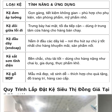
LOẠI KỆ
TÍNH NĂNG & ỨNG DỤNG
Kệ đơn
Gọn gàng, tiết kiệm không gian – phù hợp cho phụ
áp tường
kiện, văn phòng phẩm, mỹ phẩm nhỏ.
Kệ đôi
Trưng bày hai mặt, tối đa tiếp cận – dùng ở trung
giữa lối đi
tâm cửa hàng cho hàng bán chạy.
Kệ đầu
Nằm ở đầu các dãy kệ – nơi thu hút sự chú ý tốt
dãy
nhất cho hàng khuyến mãi, sản phẩm nổi.
(endcap)
Kệ sắt
Bền chắc, chịu tải tốt – dùng cho hàng nặng như
sơn tĩnh
chai lọ, gia dụng, thực phẩm khô.
điện
Kệ gỗ
Mẫu mã đẹp, vệ sinh dễ – thích hợp cho quà tặng,
MDF
đồ trang trí, hàng cao cấp.
Quy Trình Lắp Đặt Kệ Siêu Thị Đồng Giá Tại
P.Tân Hải
1. Khảo Sát Cửa Hàng – Miễn Phí 100%