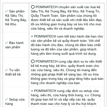
⭕ POMINATECH chuyên sản xuất các loại kệ
✅ Sản phẩm
Siêu Thị, Kệ Trưng Bày, Kệ Kho, Kệ Trang Trí,
Kệ Siêu Thị,
Quầy Thanh Toán. Sản phẩm của chúng tôi
Kệ Trưng Bày,
được thiết kế và sản xuất với chất liệu bền đẹp,
Kệ Kho
tối ưu không gian trưng bày và lưu trữ cho mọi
cửa hàng, siêu thị và doanh nghiệp.
⭐ POMINATECH cam kết bảo hành dài hạn cho
các sản phẩm kệ và quầy thanh toán. Với chế
✅ Bảo hành
độ bảo hành chu đáo, chúng tôi đảm bảo chất
sản phẩm
lượng và độ bền của sản phẩm, giúp khách
hàng yên tâm trong suốt quá trình sử dụng.
⭕ POMINATECH cung cấp dịch vụ tư vấn thiết
kế kệ trưng bày, kệ kho, quầy thanh toán cho
✅ Tư vấn
các cửa hàng, siêu thị. Chúng tôi mang đến
thiết kế kệ
những giải pháp thiết kế sáng tạo, tối ưu hóa
không gian trưng bày và giúp tăng hiệu quả bán
hàng cho doanh nghiệp của bạn.
⭐ POMINATECH cung cấp dịch vụ setup cửa
hàng, siêu thị, cửa hàng thời trang, v.v. Chúng
✅ Setup cửa
tôi giúp bạn bố trí và sắp xếp các kệ, quầy
hàng
thanh toán sao cho hợp lý và thu hút khách