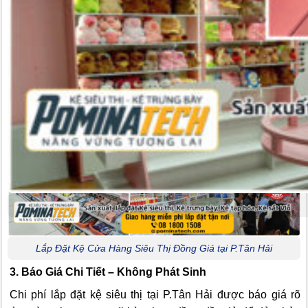
Dựa vào mặt bằng thực tế, chúng tôi lên bản vẽ 2D hoặc
mô phỏng 3D giúp bạn dễ hình dung bố trí và đưa ra điều
chỉnh kịp thời trước khi tiến hành sản xuất và lắp đặt.
Lắp Đặt Kệ Cửa Hàng Siêu Thị Đồng Giá tại P.Tân Hải
3. Báo Giá Chi Tiết – Không Phát Sinh
Chi phí lắp đặt kệ siêu thị tại P.Tân Hải được báo giá rõ