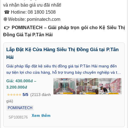
và nhận báo giá ưu đãi nhất!
☎ Hotline: 08 1800 1508
🌐 Website:
pominatech.com
👉 POMINATECH – Giải pháp trọn gói cho Kệ Siêu Thị
Đồng Giá Tại P.Tân Hải
Lắp Đặt Kệ Cửa Hàng Siêu Thị Đồng Giá tại P.Tân
Hải
Giải pháp lắp đặt kệ siêu thị đồng giá tại P.Tân Hải mang đến
sự tiện lợi cho cửa hàng, hỗ trợ trưng bày chuyên nghiệp và thu
hút khách hàng hiệu quả. Thi công nhanh – thiết kế linh hoạt –
Giá: 430.000đ –
chi phí hợp lý là những ưu điểm nổi bật.
3.200.000đ
⭐⭐⭐⭐⭐
5/5
(2113 đánh
giá)
POMINATECH
Xem thêm
SP1008176