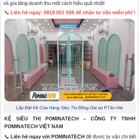
và gia tăng doanh thu một cách hiệu quả nhất!
📞 Liên hệ ngay: 0818 001 508 để nhận tư vấn miễn phí !
Lắp Đặt Kệ Cửa Hàng Siêu Thị Đồng Giá tại P.Tân Hải
KỆ SIÊU THỊ POMINATECH – CÔNG TY TNHH
POMINATECH VIỆT NAM
📞
Liên hệ ngay với POMINATECH
để được tư vấn chi tiết