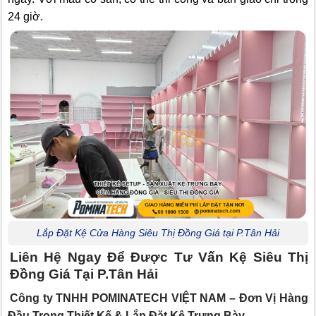
24 giờ.
Lắp Đặt Kệ Cửa Hàng Siêu Thị Đồng Giá tại P.Tân Hải
Liên Hệ Ngay Để Được Tư Vấn Kệ Siêu Thị
Đồng Giá Tại P.Tân Hải
Công ty TNHH POMINATECH VIỆT NAM – Đơn Vị Hàng
Đầu Trong Thiết Kế & Lắp Đặt Kệ Trưng Bày