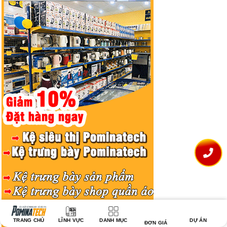
TRANG CHỦ
LĨNH VỰC
DANH MỤC
DỰ ÁN
ĐƠN GIÁ