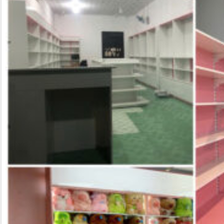
Đội ngũ kỹ thuật đến tận nơi tại
P.Tân Hải
để đo đạc mặt
bằng, tư vấn mẫu mã phù hợp với diện tích và sản phẩm
trưng bày của cửa hàng, hoàn toàn không tính phí khảo sát.
Lắp Đặt Kệ Cửa Hàng Siêu Thị Đồng Giá tại P.Tân Hải
2. Thiết Kế Không Gian 2D/3D – Rõ Ràng Trước Khi Thi
Công