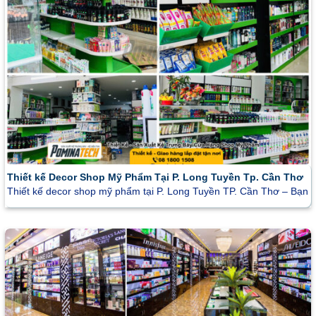
Thiết kế Decor Shop Mỹ Phẩm Tại P. Long Tuyền Tp. Cần Thơ
Thiết kế decor shop mỹ phẩm tại P. Long Tuyền TP. Cần Thơ – Bạn