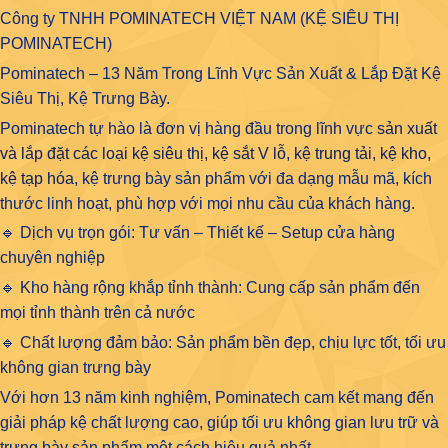
Công ty TNHH POMINATECH VIỆT NAM (KỆ SIÊU THỊ
POMINATECH)
Pominatech – 13 Năm Trong Lĩnh Vực Sản Xuất & Lắp Đặt Kệ
Siêu Thị, Kệ Trưng Bày.
Pominatech tự hào là đơn vị hàng đầu trong lĩnh vực
sản xuất
và lắp đặt các loại kệ siêu thị, kệ sắt V lỗ, kệ trung tải, kệ kho,
kệ tạp hóa
, kệ trưng bày sản phẩm với đa dạng mẫu mã, kích
thước linh hoạt, phù hợp với mọi nhu cầu của khách hàng.
🔹 Dịch vụ trọn gói: Tư vấn – Thiết kế – Setup cửa hàng
chuyên nghiệp
🔹 Kho hàng rộng khắp tỉnh thành: Cung cấp sản phẩm đến
mọi tỉnh thành trên cả nước
🔹 Chất lượng đảm bảo: Sản phẩm bền đẹp, chịu lực tốt, tối ưu
không gian trưng bày
Với hơn 13 năm kinh nghiệm, Pominatech cam kết mang đến
giải pháp kệ chất lượng cao, giúp tối ưu không gian lưu trữ và
trưng bày sản phẩm một cách hiệu quả nhất.