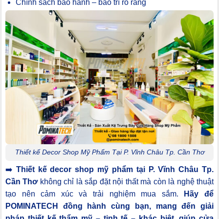
Chính sách bảo hành – bảo trì rõ ràng
Thiết kế Decor Shop Mỹ Phẩm Tại P. Vĩnh Châu Tp. Cần Thơ
➡️
Thiết kế decor shop mỹ phẩm tại P. Vĩnh Châu Tp.
Cần Thơ
không chỉ là sắp đặt nội thất mà còn là nghệ thuật
tạo nên cảm xúc và trải nghiệm mua sắm.
Hãy để
POMINATECH đồng hành cùng bạn, mang đến giải
pháp thiết kế thẩm mỹ – tinh tế – khác biệt, giúp cửa