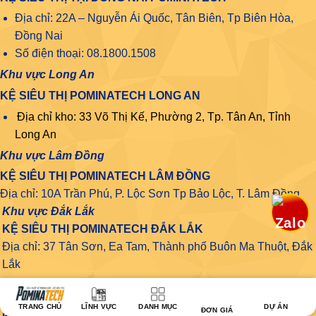
Địa chỉ: 22A – Nguyễn Ái Quốc, Tân Biên, Tp Biên Hòa,
Đồng Nai
Số điện thoại: 08.1800.1508
Khu vực Long An
KỆ SIÊU THỊ POMINATECH LONG AN
Địa chỉ kho: 33 Võ Thị Kế, Phường 2, Tp. Tân An, Tỉnh
Long An
Khu vực Lâm Đồng
KỆ SIÊU THỊ POMINATECH LÂM ĐỒNG
Địa chỉ: 10A Trần Phú, P. Lộc Sơn Tp Bảo Lộc, T. Lâm Đồng
Khu vực Đắk Lắk
KỆ SIÊU THỊ POMINATECH ĐẮK LẮK
Địa chỉ: 37 Tân Sơn, Ea Tam, Thành phố Buôn Ma Thuột, Đắk
Lắk
------
Khu vực Đắk Nông
TRANG CHỦ
LĨNH VỰC
DANH MỤC
DỰ ÁN
ĐƠN GIÁ