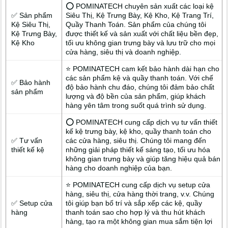
⭕ POMINATECH chuyên sản xuất các loại kệ
✅ Sản phẩm
Siêu Thị, Kệ Trưng Bày, Kệ Kho, Kệ Trang Trí,
Kệ Siêu Thị,
Quầy Thanh Toán. Sản phẩm của chúng tôi
Kệ Trưng Bày,
được thiết kế và sản xuất với chất liệu bền đẹp,
Kệ Kho
tối ưu không gian trưng bày và lưu trữ cho mọi
cửa hàng, siêu thị và doanh nghiệp.
⭐ POMINATECH cam kết bảo hành dài hạn cho
các sản phẩm kệ và quầy thanh toán. Với chế
✅ Bảo hành
độ bảo hành chu đáo, chúng tôi đảm bảo chất
sản phẩm
lượng và độ bền của sản phẩm, giúp khách
hàng yên tâm trong suốt quá trình sử dụng.
⭕ POMINATECH cung cấp dịch vụ tư vấn thiết
kế kệ trưng bày, kệ kho, quầy thanh toán cho
✅ Tư vấn
các cửa hàng, siêu thị. Chúng tôi mang đến
thiết kế kệ
những giải pháp thiết kế sáng tạo, tối ưu hóa
không gian trưng bày và giúp tăng hiệu quả bán
hàng cho doanh nghiệp của bạn.
⭐ POMINATECH cung cấp dịch vụ setup cửa
hàng, siêu thị, cửa hàng thời trang, v.v. Chúng
✅ Setup cửa
tôi giúp bạn bố trí và sắp xếp các kệ, quầy
hàng
thanh toán sao cho hợp lý và thu hút khách
hàng, tạo ra một không gian mua sắm tiện lợi