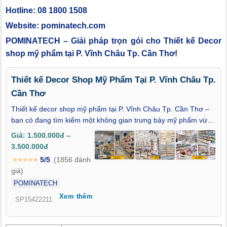
Hotline: 08 1800 1508
Website: pominatech.com
POMINATECH – Giải pháp trọn gói cho Thiết kế Decor
shop mỹ phẩm tại P. Vĩnh Châu Tp. Cần Thơ!
Thiết kế Decor Shop Mỹ Phẩm Tại P. Vĩnh Châu Tp.
Cần Thơ
Thiết kế decor shop mỹ phẩm tại P. Vĩnh Châu Tp. Cần Thơ –
bạn có đang tìm kiếm một không gian trưng bày mỹ phẩm vừa
tinh tế, vừa toát lên phong cách thương hiệu đẳng cấp? Trong
Giá: 1.500.000đ –
ngành làm đẹp, cách bạn trưng bày sản phẩm chính là lời mời
3.500.000đ
gọi tinh tế nhất đến khách hàng. Bài viết này sẽ giúp bạn khám
⭐⭐⭐⭐⭐
5/5
(1856 đánh
phá giải pháp thiết kế nội thất và decor tối ưu, biến cửa hàng
giá)
mỹ phẩm trở thành điểm nhấn sang trọng, thu hút mọi ánh
POMINATECH
nhìn.
Xem thêm
SP15422211