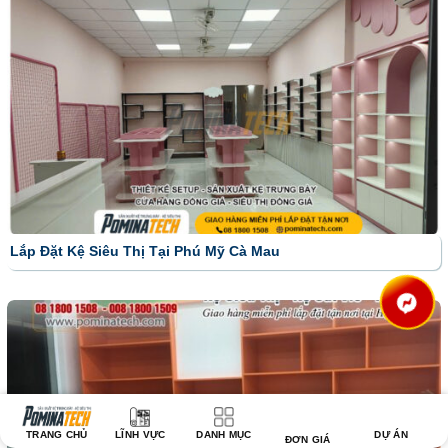
Lắp Đặt Kệ Siêu Thị Tại Phú Mỹ Cà Mau
TRANG CHỦ
LĨNH VỰC
DANH MỤC
DỰ ÁN
ĐƠN GIÁ