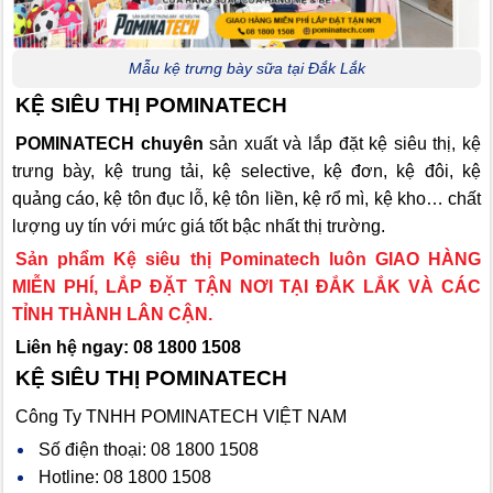
Mẫu kệ trưng bày sữa tại Đắk Lắk
KỆ SIÊU THỊ POMINATECH
POMINATECH chuyên
sản xuất và lắp đặt kệ siêu thị, kệ
trưng bày, kệ trung tải, kệ selective, kệ đơn, kệ đôi, kệ
quảng cáo, kệ tôn đục lỗ, kệ tôn liền, kệ rổ mì, kệ kho… chất
lượng uy tín với mức giá tốt bậc nhất thị trường.
Sản phẩm Kệ siêu thị Pominatech luôn GIAO HÀNG
MIỄN PHÍ, LẮP ĐẶT TẬN NƠI TẠI
ĐẮK LẮK
VÀ CÁC
TỈNH THÀNH LÂN CẬN.
Liên hệ ngay: 08 1800 1508
KỆ SIÊU THỊ POMINATECH
Công Ty TNHH POMINATECH VIỆT NAM
Số điện thoại: 08 1800 1508
Hotline: 08 1800 1508