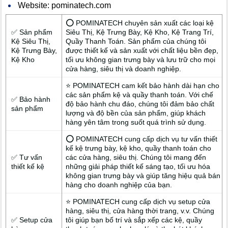
Website: pominatech.com
⭕ POMINATECH chuyên sản xuất các loại kệ
✅ Sản phẩm
Siêu Thị, Kệ Trưng Bày, Kệ Kho, Kệ Trang Trí,
Kệ Siêu Thị,
Quầy Thanh Toán. Sản phẩm của chúng tôi
Kệ Trưng Bày,
được thiết kế và sản xuất với chất liệu bền đẹp,
Kệ Kho
tối ưu không gian trưng bày và lưu trữ cho mọi
cửa hàng, siêu thị và doanh nghiệp.
⭐ POMINATECH cam kết bảo hành dài hạn cho
các sản phẩm kệ và quầy thanh toán. Với chế
✅ Bảo hành
độ bảo hành chu đáo, chúng tôi đảm bảo chất
sản phẩm
lượng và độ bền của sản phẩm, giúp khách
hàng yên tâm trong suốt quá trình sử dụng.
⭕ POMINATECH cung cấp dịch vụ tư vấn thiết
kế kệ trưng bày, kệ kho, quầy thanh toán cho
✅ Tư vấn
các cửa hàng, siêu thị. Chúng tôi mang đến
thiết kế kệ
những giải pháp thiết kế sáng tạo, tối ưu hóa
không gian trưng bày và giúp tăng hiệu quả bán
hàng cho doanh nghiệp của bạn.
⭐ POMINATECH cung cấp dịch vụ setup cửa
hàng, siêu thị, cửa hàng thời trang, v.v. Chúng
✅ Setup cửa
tôi giúp bạn bố trí và sắp xếp các kệ, quầy