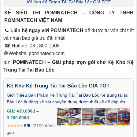
Kệ Kho Kệ Trung Tải Tại Bảo Lộc GIÁ TỐT
KỆ SIÊU THỊ POMINATECH – CÔNG TY TNHH
POMINATECH VIỆT NAM
📞
Liên hệ ngay với POMINATECH
để được tư vấn chi tiết
và nhận báo giá ưu đãi nhất!
☎ Hotline: 08 1800 1508
🌐 Website:
pominatech.com
👉 POMINATECH – Giải pháp trọn gói cho Kệ Kho Kệ
Trung Tải Tại Bảo Lộc
Kệ Kho Kệ Trung Tải Tại Bảo Lộc GIÁ TỐT
Giới Thiệu Sản Phẩm Kệ Trung Tải Tại Bảo Lộc Kệ trung tải tại
Bảo Lộc là dòng kệ sắt chuyên dụng được thiết kế để đáp ứng
nhu cầu lưu trữ hàng hóa có tải trọng trung bình từ 150kg đến
Giá: 430.000đ –
800kg mỗi tầng. Loại kệ này rất phù hợp cho các nhà kho công
3.200.000đ
nghiệp, siêu thị, nhà kho phụ tùng hay cửa hàng kinh doanh vật
⭐⭐⭐⭐⭐
5/5
(2109 đánh
tư. Khung kệ được làm từ thép sơn tĩnh điện chống gỉ sét, có
giá)
khả năng chịu lực tốt, kết hợp cùng mâm kệ bằng tôn hoặc ván