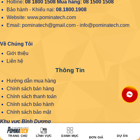
Hotline:
08 1800 1508
Mua hàng:
08 1500 1508
Bảo hành - Khiếu nại:
08.1800.1908
Website: www.pominatech.com
Email: pominatech@gmail.com - info@pominatech.com
Về Chúng Tôi
Giới thiệu
Liên hệ
Thông Tin
Hướng dẫn mua hàng
Chính sách bán hàng
Chính sách thanh toán
Chính sách bảo hành
Chính sách bảo mật
Khu vực Bình Dương
KỆ SIÊU THỊ POMINATECH BÌNH DƯƠNG
TRANG CHỦ
LĨNH VỰC
DANH MỤC
DỰ ÁN
ĐƠN GIÁ