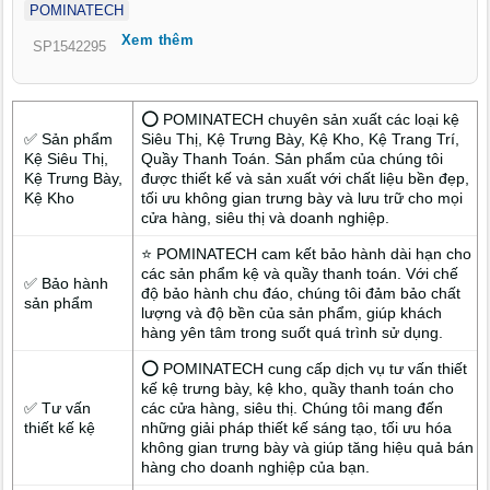
POMINATECH
ép công nghiệp mang lại sự chắc chắn và bền bỉ. Các tầng kệ
Xem thêm
dễ dàng điều chỉnh để phù hợp với nhiều loại hàng hóa khác
SP1542295
nhau.
⭕ POMINATECH chuyên sản xuất các loại kệ
✅ Sản phẩm
Siêu Thị, Kệ Trưng Bày, Kệ Kho, Kệ Trang Trí,
Kệ Siêu Thị,
Quầy Thanh Toán. Sản phẩm của chúng tôi
Kệ Trưng Bày,
được thiết kế và sản xuất với chất liệu bền đẹp,
Kệ Kho
tối ưu không gian trưng bày và lưu trữ cho mọi
cửa hàng, siêu thị và doanh nghiệp.
⭐ POMINATECH cam kết bảo hành dài hạn cho
các sản phẩm kệ và quầy thanh toán. Với chế
✅ Bảo hành
độ bảo hành chu đáo, chúng tôi đảm bảo chất
sản phẩm
lượng và độ bền của sản phẩm, giúp khách
hàng yên tâm trong suốt quá trình sử dụng.
⭕ POMINATECH cung cấp dịch vụ tư vấn thiết
kế kệ trưng bày, kệ kho, quầy thanh toán cho
✅ Tư vấn
các cửa hàng, siêu thị. Chúng tôi mang đến
thiết kế kệ
những giải pháp thiết kế sáng tạo, tối ưu hóa
không gian trưng bày và giúp tăng hiệu quả bán
hàng cho doanh nghiệp của bạn.