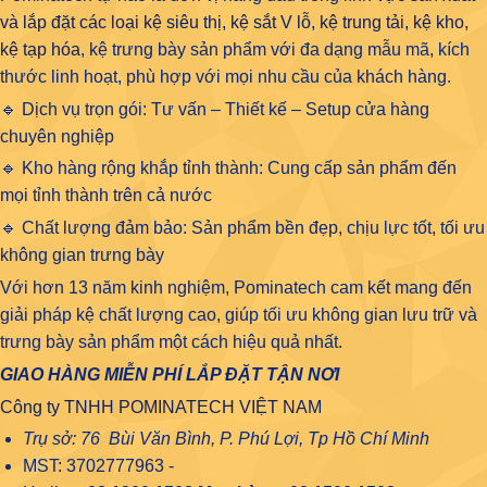
và lắp đặt các loại kệ siêu thị, kệ sắt V lỗ, kệ trung tải, kệ kho,
kệ tạp hóa
, kệ trưng bày sản phẩm với đa dạng mẫu mã, kích
thước linh hoạt, phù hợp với mọi nhu cầu của khách hàng.
🔹 Dịch vụ trọn gói: Tư vấn – Thiết kế – Setup cửa hàng
chuyên nghiệp
🔹 Kho hàng rộng khắp tỉnh thành: Cung cấp sản phẩm đến
mọi tỉnh thành trên cả nước
🔹 Chất lượng đảm bảo: Sản phẩm bền đẹp, chịu lực tốt, tối ưu
không gian trưng bày
Với hơn 13 năm kinh nghiệm, Pominatech cam kết mang đến
giải pháp kệ chất lượng cao, giúp tối ưu không gian lưu trữ và
trưng bày sản phẩm một cách hiệu quả nhất.
GIAO HÀNG MIỄN PHÍ LẮP ĐẶT TẬN NƠI
Công ty TNHH POMINATECH VIỆT NAM
Trụ sở: 76 Bùi Văn Bình, P. Phú Lợi, Tp Hồ Chí Minh
MST: 3702777963 -