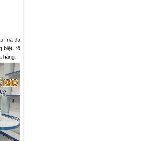
ẫu mã đa
 biệt, rõ
a hàng.