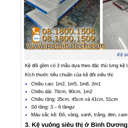
Kệ si
Kệ đôi gồm có 3 mẫu dựa theo đặc thù lưng kệ là :
Kích thước tiêu chuẩn của kệ đôi siêu thị:
Chiều cao: 1m2, 1m5, 1m8, 2m1
Chiều dài: 70cm, 90cm, 1m2
Chiều rộng: 35cm, 45cm và 41cm, 51cm
Số tầng: 3 – 6 tầngư
Màu sắc kệ: Đỏ, vàng, xanh, trắng, đen, cam
3. Kệ vuông siêu thị ở Bình Dương