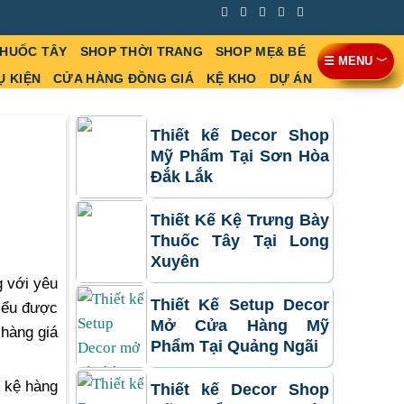
THUỐC TÂY
SHOP THỜI TRANG
SHOP MẸ& BÉ
☰ MENU ﹀
Ụ KIỆN
CỬA HÀNG ĐỒNG GIÁ
KỆ KHO
DỰ ÁN
Thiết kế Decor Shop
Mỹ Phẩm Tại Sơn Hòa
Đắk Lắk
Thiết Kế Kệ Trưng Bày
Thuốc Tây Tại Long
Xuyên
g với yêu
Thiết Kế Setup Decor
hiểu được
Mở Cửa Hàng Mỹ
 hàng giá
Phẩm Tại Quảng Ngãi
i kệ hàng
Thiết kế Decor Shop