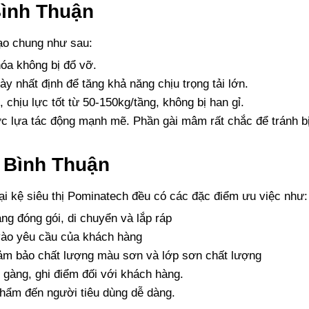
Bình Thuận
tạo chung như sau:
óa không bị đổ vỡ.
y nhất định để tăng khả năng chịu trọng tải lớn.
 chịu lực tốt từ 50-150kg/tầng, không bị han gỉ.
ợc lựa tác động mạnh mẽ. Phần gài mâm rất chắc để tránh bị
ở Bình Thuận
i kệ siêu thị Pominatech đều có các đặc điểm ưu việc như:
àng đóng gói, di chuyển và lắp ráp
ào yêu cầu của khách hàng
 đảm bảo chất lượng màu sơn và lớp sơn chất lượng
 gàng, ghi điểm đối với khách hàng.
 phẩm đến người tiêu dùng dễ dàng.