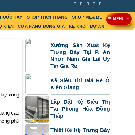
THUỐC TÂY
SHOP THỜI TRANG
SHOP MẸ& BÉ
☰ MENU ﹀
Ụ KIỆN
CỬA HÀNG ĐỒNG GIÁ
KỆ KHO
DỰ ÁN
Xưởng Sản Xuất Kệ
Trưng Bày Tại P. An
Nhơn Nam Gia Lai Uy
Tín Giá Rẻ
Kệ Siêu Thị Giá Rẻ Ở
Kiên Giang
 dãy xong
Lắp Đặt Kệ Siêu Thị
Tại Phong Hòa Đồng
uảng cáo
Tháp
phong phú
Thiết Kế Kệ Trưng Bày