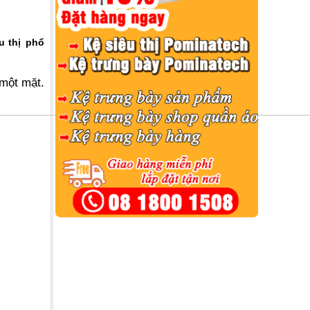
u thị
phổ
 một mặt.