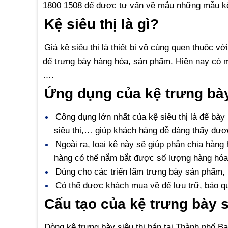
1800 1508 để được tư vấn về mẫu những mẫu kệ s
Kệ siêu thị là gì?
Giá kệ siêu thị là thiết bị vô cùng quen thuộc v
để trưng bày hàng hóa, sản phẩm. Hiện nay có mộ
….
Ứng dụng của kệ trưng bày
Công dụng lớn nhất của kệ siêu thị là để bày
siêu thị,… giúp khách hàng dễ dàng thấy đư
Ngoài ra, loại kệ này sẽ giúp phân chia hàng
hàng có thể nắm bắt được số lượng hàng hóa, 
Dùng cho các triển lãm trưng bày sản phẩm, 
Có thể được khách mua về để lưu trữ, bảo qu
Cấu tạo của kệ trưng bày s
Dòng kệ trưng bày siêu thị bán tại Thành phố B