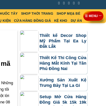
THUỐC TÂY
SHOP THỜI TRANG
SHOP MẸ& BÉ
☰ MENU ﹀
Ụ KIỆN
CỬA HÀNG ĐỒNG GIÁ
KỆ KHO
DỰ ÁN
Thiết kế Decor Shop
Mỹ Phẩm Tại Ea Ly
Đắk Lắk
Thiết Kế Thi Công Cửa
u mã
Hàng Mắt Kính Tại Tân
Phú Đồng Nai
Xưởng Sản Xuất Kệ
u. Những
Trưng Bày Tại La Gi
g tôi
ột lời
Setup Mở Cửa Hàng
ine 08
Đồng Giá 5k 15k 19k