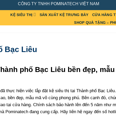
CÔNG TY TNHH POMINATECH VIỆT NAM
KỆ SIÊU THỊ
SẢN XUẤT KỆ TRƯNG BÀY
CỬA HÀNG 
SHOP QUÀ TẶNG – PH
ố Bạc Liêu
i Thành phố Bạc Liêu bền đẹp, mẫ
đã thực hiện việc lắp đặt kệ siêu thị tại Thành phố Bạc Liê
cao, bền đẹp, mẫu mã vô cùng phong phú. Bên cạnh đó, chún
 giao tại cửa hàng. Chính sách bảo hành lên đến 5 năm như m
à Pominatech đang cung cấp. Hãy liên hệ ngay đến số hotl