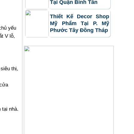
Tại Quận Bình Tân
Thiết Kế Decor Shop
Mỹ Phẩm Tại P. Mỹ
 chủ yếu
Phước Tây Đồng Tháp
t V lỗ,
siêu thị,
 cửa
tại nhà.