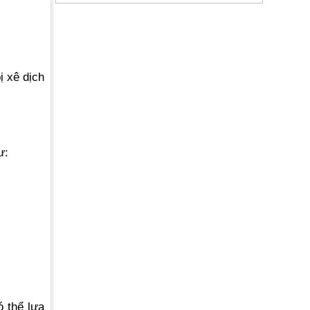
ị xê dịch
ư:
 thể lựa