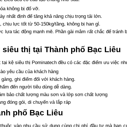
óa không bị đổ vỡ.
y nhất định để tăng khả năng chịu trọng tải lớn.
 chịu lực tốt từ 50-150kg/tầng, không bị han gỉ.
ợc lựa tác động mạnh mẽ. Phần gài mâm rất chắc để tránh b
siêu thị tại Thành phố Bạc Liêu
tại kệ siêu thị Pominatech đều có các đặc điểm ưu việc nh
ào yêu cầu của khách hàng
 gàng, ghi điểm đối với khách hàng.
 phẩm đến người tiêu dùng dễ dàng.
 đảm bảo chất lượng màu sơn và lớp sơn chất lượng
àng đóng gói, di chuyển và lắp ráp
ành phố Bạc Liêu
thuộc vào nhu cầu sử dụng cùng chi phí đầu tư mà bạn có