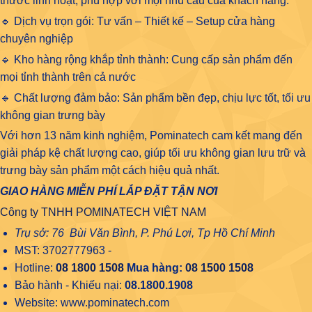
thước linh hoạt, phù hợp với mọi nhu cầu của khách hàng.
🔹 Dịch vụ trọn gói: Tư vấn – Thiết kế – Setup cửa hàng
chuyên nghiệp
🔹 Kho hàng rộng khắp tỉnh thành: Cung cấp sản phẩm đến
mọi tỉnh thành trên cả nước
🔹 Chất lượng đảm bảo: Sản phẩm bền đẹp, chịu lực tốt, tối ưu
không gian trưng bày
Với hơn 13 năm kinh nghiệm, Pominatech cam kết mang đến
giải pháp kệ chất lượng cao, giúp tối ưu không gian lưu trữ và
trưng bày sản phẩm một cách hiệu quả nhất.
GIAO HÀNG MIỄN PHÍ LẮP ĐẶT TẬN NƠI
Công ty TNHH POMINATECH VIỆT NAM
Trụ sở: 76 Bùi Văn Bình, P. Phú Lợi, Tp Hồ Chí Minh
MST: 3702777963 -
Hotline:
08 1800 1508
Mua hàng:
08 1500 1508
Bảo hành - Khiếu nại:
08.1800.1908
Website: www.pominatech.com