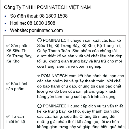
Công Ty TNHH POMINATECH VIỆT NAM
Số điện thoại: 08 1800 1508
Hotline: 08 1800 1508
Website: pominatech.com
⭕ POMINATECH chuyên sản xuất các loại kệ
✅ Sản phẩm
Siêu Thị, Kệ Trưng Bày, Kệ Kho, Kệ Trang Trí,
Kệ Siêu Thị,
Quầy Thanh Toán. Sản phẩm của chúng tôi
Kệ Trưng Bày,
được thiết kế và sản xuất với chất liệu bền đẹp,
Kệ Kho
tối ưu không gian trưng bày và lưu trữ cho mọi
cửa hàng, siêu thị và doanh nghiệp.
⭐ POMINATECH cam kết bảo hành dài hạn cho
các sản phẩm kệ và quầy thanh toán. Với chế
✅ Bảo hành
độ bảo hành chu đáo, chúng tôi đảm bảo chất
sản phẩm
lượng và độ bền của sản phẩm, giúp khách
hàng yên tâm trong suốt quá trình sử dụng.
⭕ POMINATECH cung cấp dịch vụ tư vấn thiết
kế kệ trưng bày, kệ kho, quầy thanh toán cho
✅ Tư vấn
các cửa hàng, siêu thị. Chúng tôi mang đến
thiết kế kệ
những giải pháp thiết kế sáng tạo, tối ưu hóa
không gian trưng bày và giúp tăng hiệu quả bán