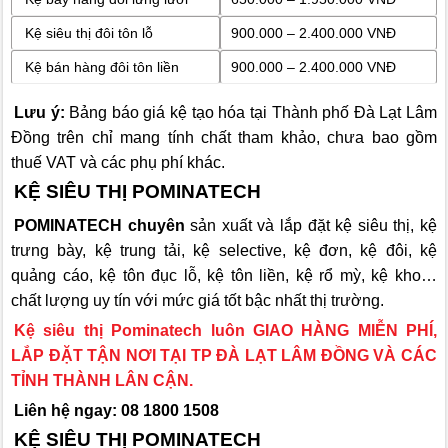
Kệ siêu thị đôi tôn lỗ
900.000 – 2.400.000 VNĐ
Kệ bán hàng đôi tôn liền
900.000 – 2.400.000 VNĐ
Lưu ý:
Bảng báo giá kệ tạo hóa tại Thành phố Đà Lạt Lâm
Đồng trên chỉ mang tính chất tham khảo, chưa bao gồm
thuế VAT và các phụ phí khác.
KỆ SIÊU THỊ POMINATECH
POMINATECH chuyên
sản xuất và lắp đặt kệ siêu thị, kệ
trưng bày, kệ trung tải, kệ selective, kệ đơn, kệ đôi, kệ
quảng cáo, kệ tôn đục lỗ, kệ tôn liền, kệ rổ mỳ, kệ kho…
chất lượng uy tín với mức giá tốt bậc nhất thị trường.
Kệ siêu thị Pominatech luôn GIAO HÀNG MIỄN PHÍ,
LẮP ĐẶT TẬN NƠI TẠI
TP ĐÀ LẠT LÂM ĐỒNG
VÀ CÁC
TỈNH THÀNH LÂN CẬN.
Liên hệ ngay: 08 1800 1508
KỆ SIÊU THỊ POMINATECH