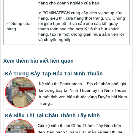
hàng cho doanh nghiệp của bạn.
⭐ POMINATECH cung cấp dịch vụ setup cửa
hàng, siêu thị, cửa hàng thời trang, v.v. Chúng
✅ Setup cửa
tôi giúp bạn bố trí và sắp xếp các kệ, quầy
hàng
thanh toán sao cho hợp lý và thu hút khách
hàng, tạo ra một không gian mua sắm tiện lợi
và chuyên nghiệp.
Xem thêm bài viết liên quan
Kệ Trưng Bày Tạp Hóa Tại Ninh Thuận
Kệ siêu thị Pominatech – Địa chỉ phân phối giá
kệ trưng bày tại Ninh Thuận uy tín Ninh Thuận
à một tỉnh ven biển thuộc vùng Duyên hải Nam
Trung ...
Kệ Siêu Thị Tại Châu Thành Tây Ninh
Giá kệ siêu thị tại Châu Thành Tây Ninh bền
đẹp, bảo hành 5 năm Các mẫu kệ siêu thị tại