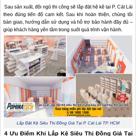
Sau sản xuất, đội ngũ thi công sẽ lắp đặt hệ kệ tại P. Cát Lái
theo đúng tiến độ cam kết. Sau khi hoàn thiện, chúng tôi
bàn giao, hướng dẫn sử dụng và hỗ trợ bảo hành đầy đủ –
giúp khách hàng yên tâm trong suốt quá trình vận hành.
Lắp Đặt Kệ Siêu Thị Đồng Giá Tại P. Cát Lái TP. HCM
4 Ưu Điểm Khi Lắp Kệ Siêu Thị Đồng Giá Tại