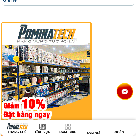
Giá Rẻ
TRANG CHỦ
LĨNH VỰC
DANH MỤC
DỰ ÁN
ĐƠN GIÁ