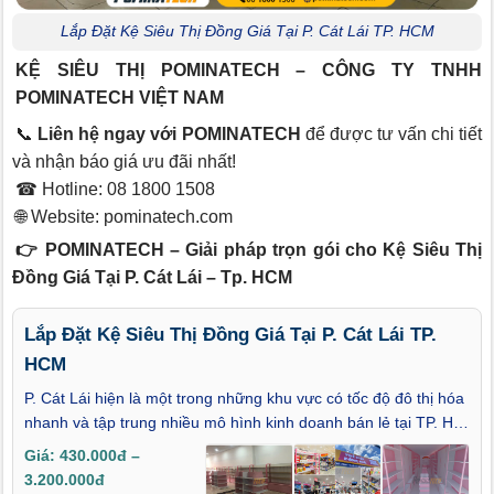
Lắp Đặt Kệ Siêu Thị Đồng Giá Tại P. Cát Lái TP. HCM
KỆ SIÊU THỊ POMINATECH – CÔNG TY TNHH
POMINATECH VIỆT NAM
📞
Liên hệ ngay với POMINATECH
để được tư vấn chi tiết
và nhận báo giá ưu đãi nhất!
☎ Hotline: 08 1800 1508
🌐 Website:
pominatech.com
👉 POMINATECH – Giải pháp trọn gói cho Kệ Siêu Thị
Đồng Giá Tại P. Cát Lái – Tp. HCM
Lắp Đặt Kệ Siêu Thị Đồng Giá Tại P. Cát Lái TP.
HCM
P. Cát Lái hiện là một trong những khu vực có tốc độ đô thị hóa
nhanh và tập trung nhiều mô hình kinh doanh bán lẻ tại TP. HỒ
CHÍ MINH. Việc lắp đặt kệ siêu thị đồng giá tại P. Cát Lái, TP.
Giá: 430.000đ –
HCM đang trở thành lựa chọn phổ biến giúp các cửa hàng
3.200.000đ