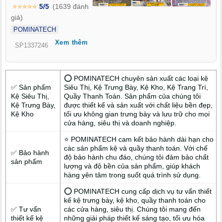
nâng tầm hình ảnh, cải thiện cách bày trí hàng hóa và mang
⭐⭐⭐⭐⭐
5/5
(1639 đánh
đến trải nghiệm mua sắm thuận tiện cho người dân.
giá)
POMINATECH
Xem thêm
SP1337246
⭕ POMINATECH chuyên sản xuất các loại kệ
✅ Sản phẩm
Siêu Thị, Kệ Trưng Bày, Kệ Kho, Kệ Trang Trí,
Kệ Siêu Thị,
Quầy Thanh Toán. Sản phẩm của chúng tôi
Kệ Trưng Bày,
được thiết kế và sản xuất với chất liệu bền đẹp,
Kệ Kho
tối ưu không gian trưng bày và lưu trữ cho mọi
cửa hàng, siêu thị và doanh nghiệp.
⭐ POMINATECH cam kết bảo hành dài hạn cho
các sản phẩm kệ và quầy thanh toán. Với chế
✅ Bảo hành
độ bảo hành chu đáo, chúng tôi đảm bảo chất
sản phẩm
lượng và độ bền của sản phẩm, giúp khách
hàng yên tâm trong suốt quá trình sử dụng.
⭕ POMINATECH cung cấp dịch vụ tư vấn thiết
kế kệ trưng bày, kệ kho, quầy thanh toán cho
✅ Tư vấn
các cửa hàng, siêu thị. Chúng tôi mang đến
thiết kế kệ
những giải pháp thiết kế sáng tạo, tối ưu hóa