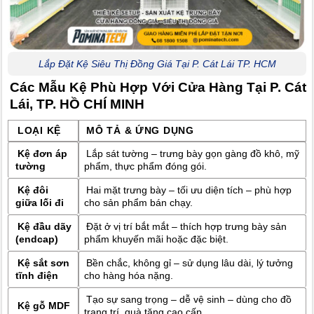
Lắp Đặt Kệ Siêu Thị Đồng Giá Tại P. Cát Lái TP. HCM
Các Mẫu Kệ Phù Hợp Với Cửa Hàng Tại P. Cát
Lái, TP. HỒ CHÍ MINH
LOẠI KỆ
MÔ TẢ & ỨNG DỤNG
Kệ đơn áp
Lắp sát tường – trưng bày gọn gàng đồ khô, mỹ
tường
phẩm, thực phẩm đóng gói.
Kệ đôi
Hai mặt trưng bày – tối ưu diện tích – phù hợp
giữa lối đi
cho sản phẩm bán chạy.
Kệ đầu dãy
Đặt ở vị trí bắt mắt – thích hợp trưng bày sản
(endcap)
phẩm khuyến mãi hoặc đặc biệt.
Kệ sắt sơn
Bền chắc, không gỉ – sử dụng lâu dài, lý tưởng
tĩnh điện
cho hàng hóa nặng.
Tạo sự sang trọng – dễ vệ sinh – dùng cho đồ
Kệ gỗ MDF
trang trí, quà tặng cao cấp.