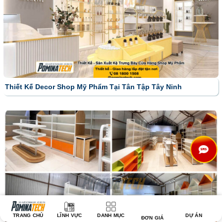
Thiết Kế Decor Shop Mỹ Phẩm Tại Tân Tập Tây Ninh
TRANG CHỦ
LĨNH VỰC
DANH MỤC
DỰ ÁN
ĐƠN GIÁ