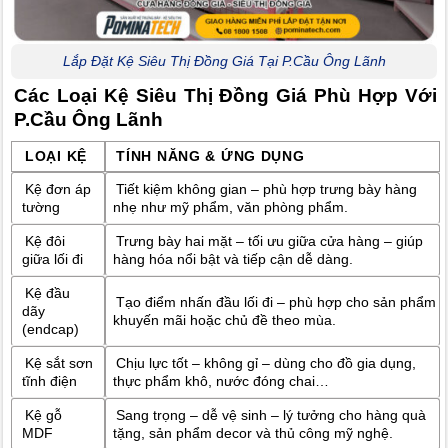
Lắp Đặt Kệ Siêu Thị Đồng Giá Tại P.Cầu Ông Lãnh
Các Loại Kệ Siêu Thị Đồng Giá Phù Hợp Với
P.Cầu Ông Lãnh
LOẠI KỆ
TÍNH NĂNG & ỨNG DỤNG
Kệ đơn áp
Tiết kiệm không gian – phù hợp trưng bày hàng
tường
nhẹ như mỹ phẩm, văn phòng phẩm.
Kệ đôi
Trưng bày hai mặt – tối ưu giữa cửa hàng – giúp
giữa lối đi
hàng hóa nổi bật và tiếp cận dễ dàng.
Kệ đầu
Tạo điểm nhấn đầu lối đi – phù hợp cho sản phẩm
dãy
khuyến mãi hoặc chủ đề theo mùa.
(endcap)
Kệ sắt sơn
Chịu lực tốt – không gỉ – dùng cho đồ gia dụng,
tĩnh điện
thực phẩm khô, nước đóng chai…
Kệ gỗ
Sang trọng – dễ vệ sinh – lý tưởng cho hàng quà
MDF
tặng, sản phẩm decor và thủ công mỹ nghệ.