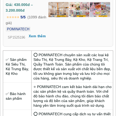
hàng chuyên nghiệp, gọn gàng và dễ tiếp cận hơn. Nhờ bố trí
Giá: 430.000đ –
thông minh và thiết kế tối ưu, hệ thống kệ góp phần cải thiện
3.200.000đ
hình ảnh, thúc đẩy hành vi mua sắm và tăng doanh thu ổn
⭐⭐⭐⭐⭐
5/5
(1099 đánh
định.
giá)
POMINATECH
Xem thêm
SP1525196
⭕ POMINATECH chuyên sản xuất các loại kệ
✅ Sản phẩm
Siêu Thị, Kệ Trưng Bày, Kệ Kho, Kệ Trang Trí,
Kệ Siêu Thị,
Quầy Thanh Toán. Sản phẩm của chúng tôi
Kệ Trưng Bày,
được thiết kế và sản xuất với chất liệu bền đẹp,
Kệ Kho
tối ưu không gian trưng bày và lưu trữ cho mọi
cửa hàng, siêu thị và doanh nghiệp.
⭐ POMINATECH cam kết bảo hành dài hạn cho
các sản phẩm kệ và quầy thanh toán. Với chế
✅ Bảo hành
độ bảo hành chu đáo, chúng tôi đảm bảo chất
sản phẩm
lượng và độ bền của sản phẩm, giúp khách
hàng yên tâm trong suốt quá trình sử dụng.
⭕ POMINATECH cung cấp dịch vụ tư vấn thiết