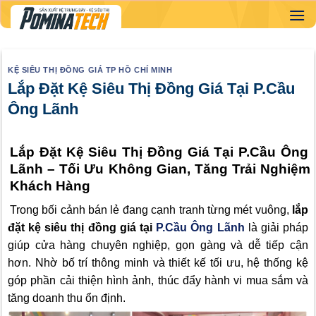
Skip
to
content
KỆ SIÊU THỊ ĐỒNG GIÁ TP HỒ CHÍ MINH
Lắp Đặt Kệ Siêu Thị Đồng Giá Tại P.Cầu
Ông Lãnh
Lắp Đặt Kệ Siêu Thị Đồng Giá Tại P.Cầu Ông
Lãnh – Tối Ưu Không Gian, Tăng Trải Nghiệm
Khách Hàng
Trong bối cảnh bán lẻ đang cạnh tranh từng mét vuông,
lắp
đặt kệ siêu thị đồng giá tại
P.Cầu Ông Lãnh
là giải pháp
giúp cửa hàng chuyên nghiệp, gọn gàng và dễ tiếp cận
hơn. Nhờ bố trí thông minh và thiết kế tối ưu, hệ thống kệ
góp phần cải thiện hình ảnh, thúc đẩy hành vi mua sắm và
tăng doanh thu ổn định.