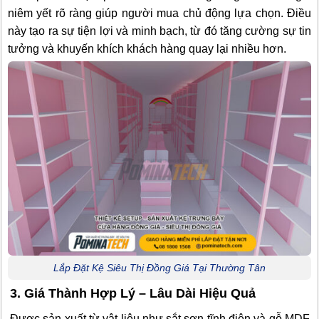
niêm yết rõ ràng giúp người mua chủ động lựa chọn. Điều
này tạo ra sự tiện lợi và minh bạch, từ đó tăng cường sự tin
tưởng và khuyến khích khách hàng quay lại nhiều hơn.
Lắp Đặt Kệ Siêu Thị Đồng Giá Tại Thường Tân
3. Giá Thành Hợp Lý – Lâu Dài Hiệu Quả
Được sản xuất từ vật liệu như sắt sơn tĩnh điện và gỗ MDF,