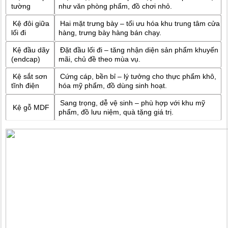
tường
như văn phòng phẩm, đồ chơi nhỏ.
Kệ đôi giữa
Hai mặt trưng bày – tối ưu hóa khu trung tâm cửa
lối đi
hàng, trưng bày hàng bán chạy.
Kệ đầu dãy
Đặt đầu lối đi – tăng nhận diện sản phẩm khuyến
(endcap)
mãi, chủ đề theo mùa vụ.
Kệ sắt sơn
Cứng cáp, bền bỉ – lý tưởng cho thực phẩm khô,
tĩnh điện
hóa mỹ phẩm, đồ dùng sinh hoạt.
Sang trọng, dễ vệ sinh – phù hợp với khu mỹ
Kệ gỗ MDF
phẩm, đồ lưu niệm, quà tặng giá trị.