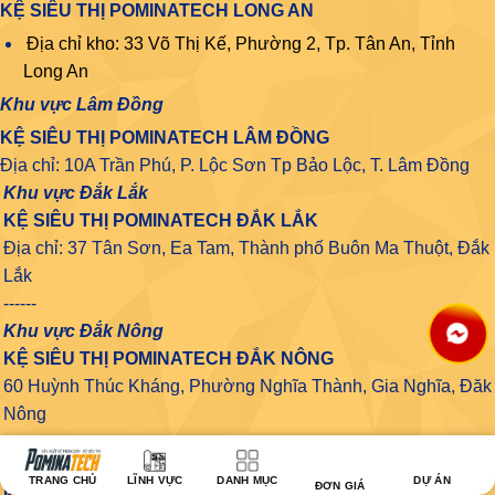
KỆ SIÊU THỊ POMINATECH LONG AN
Địa chỉ kho: 33 Võ Thị Kế, Phường 2, Tp. Tân An, Tỉnh
Long An
Khu vực Lâm Đồng
KỆ SIÊU THỊ POMINATECH LÂM ĐỒNG
Địa chỉ: 10A Trần Phú, P. Lộc Sơn Tp Bảo Lộc, T. Lâm Đồng
Khu vực Đắk Lắk
KỆ SIÊU THỊ POMINATECH ĐẮK LẮK
Địa chỉ: 37 Tân Sơn, Ea Tam, Thành phố Buôn Ma Thuột, Đắk
Lắk
------
Khu vực Đắk Nông
KỆ SIÊU THỊ POMINATECH ĐẮK NÔNG
60 Huỳnh Thúc Kháng, Phường Nghĩa Thành, Gia Nghĩa, Đăk
Nông
------
Khu vực Gia Lai
TRANG CHỦ
LĨNH VỰC
DANH MỤC
DỰ ÁN
ĐƠN GIÁ