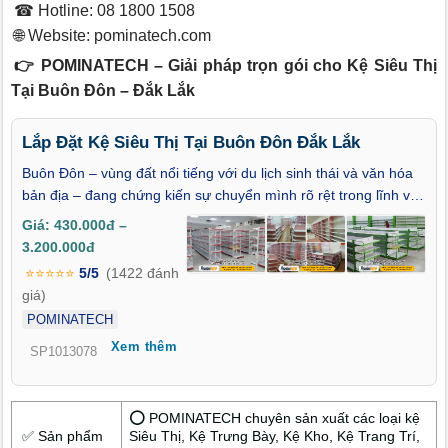
☎ Hotline: 08 1800 1508
🌐 Website:
pominatech.com
👉 POMINATECH – Giải pháp trọn gói cho Kệ Siêu Thị
Tại Buôn Đôn – Đắk Lắk
Lắp Đặt Kệ Siêu Thị Tại Buôn Đôn Đắk Lắk
Buôn Đôn – vùng đất nổi tiếng với du lịch sinh thái và văn hóa
bản địa – đang chứng kiến sự chuyển mình rõ rệt trong lĩnh vực
thương mại và bán lẻ. Trong xu hướng đó, nhu cầu lắp đặt kệ
Giá: 430.000đ –
siêu thị tại Buôn Đôn – Đắk Lắk tăng nhanh, nhằm tạo không
3.200.000đ
gian trưng bày sản phẩm chuyên nghiệp, hiện đại. Với đội ngũ
⭐⭐⭐⭐⭐
5/5
(1422 đánh
giàu kinh nghiệm, giải pháp đồng bộ từ thiết kế đến thi công,
giá)
chúng tôi mang đến dịch vụ trọn gói, giúp chủ cửa hàng tối ưu
POMINATECH
không gian và thu hút khách hàng hiệu quả hơn bao giờ hết.
Xem thêm
SP1013078
⭕ POMINATECH chuyên sản xuất các loại kệ
✅ Sản phẩm
Siêu Thị, Kệ Trưng Bày, Kệ Kho, Kệ Trang Trí,