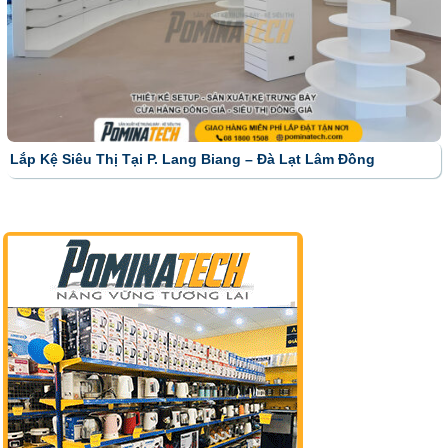
Lắp Kệ Siêu Thị Tại P. Lang Biang – Đà Lạt Lâm Đồng