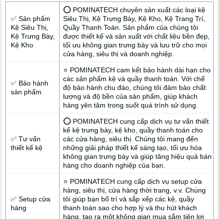
⭕ POMINATECH chuyên sản xuất các loại kệ
✅ Sản phẩm
Siêu Thị, Kệ Trưng Bày, Kệ Kho, Kệ Trang Trí,
Kệ Siêu Thị,
Quầy Thanh Toán. Sản phẩm của chúng tôi
Kệ Trưng Bày,
được thiết kế và sản xuất với chất liệu bền đẹp,
Kệ Kho
tối ưu không gian trưng bày và lưu trữ cho mọi
cửa hàng, siêu thị và doanh nghiệp.
⭐ POMINATECH cam kết bảo hành dài hạn cho
các sản phẩm kệ và quầy thanh toán. Với chế
✅ Bảo hành
độ bảo hành chu đáo, chúng tôi đảm bảo chất
sản phẩm
lượng và độ bền của sản phẩm, giúp khách
hàng yên tâm trong suốt quá trình sử dụng.
⭕ POMINATECH cung cấp dịch vụ tư vấn thiết
kế kệ trưng bày, kệ kho, quầy thanh toán cho
✅ Tư vấn
các cửa hàng, siêu thị. Chúng tôi mang đến
thiết kế kệ
những giải pháp thiết kế sáng tạo, tối ưu hóa
không gian trưng bày và giúp tăng hiệu quả bán
hàng cho doanh nghiệp của bạn.
⭐ POMINATECH cung cấp dịch vụ setup cửa
hàng, siêu thị, cửa hàng thời trang, v.v. Chúng
✅ Setup cửa
tôi giúp bạn bố trí và sắp xếp các kệ, quầy
hàng
thanh toán sao cho hợp lý và thu hút khách
hàng, tạo ra một không gian mua sắm tiện lợi