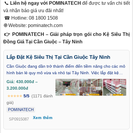
📞
Liên hệ ngay với POMINATECH
để được tư vấn chi tiết
và nhận báo giá ưu đãi nhất!
☎ Hotline: 08 1800 1508
🌐 Website:
pominatech.com
👉 POMINATECH – Giải pháp trọn gói cho Kệ Siêu Thị
Đồng Giá Tại Cần Giuộc – Tây Ninh
Lắp Đặt Kệ Siêu Thị Tại Cần Giuộc Tây Ninh
Cần Giuộc đang dần trở thành điểm đến tiềm năng cho các mô
hình bán lẻ quy mô vừa và nhỏ tại Tây Ninh. Việc lắp đặt kệ
siêu thị tại Cần Giuộc – Tây Ninh không chỉ giúp tối ưu không
Giá: 430.000đ –
gian mà còn góp phần tạo dựng hình ảnh cửa hàng chuyên
3.200.000đ
nghiệp, hiện đại. Khi hành vi tiêu dùng ngày càng thay đổi, đầu
⭐⭐⭐⭐⭐
5/5
(1171 đánh
tư vào hạ tầng trưng bày là điều bắt buộc để tăng tính cạnh
giá)
tranh.
POMINATECH
Xem thêm
SP0915087