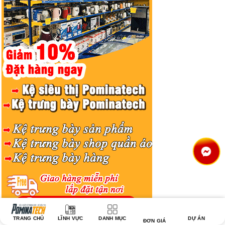
TRANG CHỦ
LĨNH VỰC
DANH MỤC
DỰ ÁN
ĐƠN GIÁ