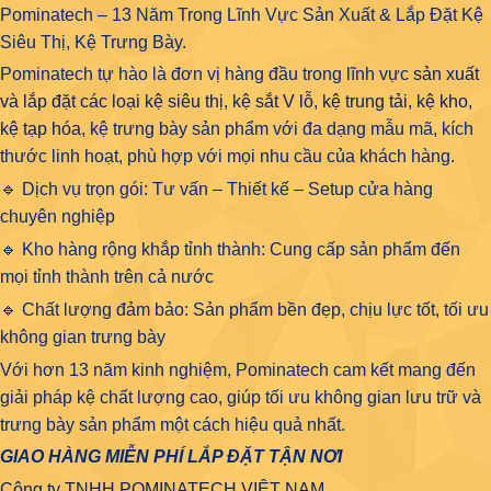
Pominatech – 13 Năm Trong Lĩnh Vực Sản Xuất & Lắp Đặt Kệ
Siêu Thị, Kệ Trưng Bày.
Pominatech tự hào là đơn vị hàng đầu trong lĩnh vực
sản xuất
và lắp đặt các loại kệ siêu thị, kệ sắt V lỗ, kệ trung tải, kệ kho,
kệ tạp hóa
, kệ trưng bày sản phẩm với đa dạng mẫu mã, kích
thước linh hoạt, phù hợp với mọi nhu cầu của khách hàng.
🔹 Dịch vụ trọn gói: Tư vấn – Thiết kế – Setup cửa hàng
chuyên nghiệp
🔹 Kho hàng rộng khắp tỉnh thành: Cung cấp sản phẩm đến
mọi tỉnh thành trên cả nước
🔹 Chất lượng đảm bảo: Sản phẩm bền đẹp, chịu lực tốt, tối ưu
không gian trưng bày
Với hơn 13 năm kinh nghiệm, Pominatech cam kết mang đến
giải pháp kệ chất lượng cao, giúp tối ưu không gian lưu trữ và
trưng bày sản phẩm một cách hiệu quả nhất.
GIAO HÀNG MIỄN PHÍ LẮP ĐẶT TẬN NƠI
Công ty TNHH POMINATECH VIỆT NAM