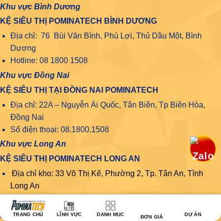
Khu vực Bình Dương
KỆ SIÊU THỊ POMINATECH BÌNH DƯƠNG
Địa chỉ: 76 Bùi Văn Bình, Phú Lợi, Thủ Dầu Một, Bình
Dương
Hotline: 08 1800 1508
Khu vực Đồng Nai
KỆ SIÊU THỊ TẠI ĐỒNG NAI POMINATECH
Địa chỉ: 22A – Nguyễn Ái Quốc, Tân Biên, Tp Biên Hòa,
Đồng Nai
Số điện thoại: 08.1800.1508
Khu vực Long An
KỆ SIÊU THỊ POMINATECH LONG AN
Địa chỉ kho: 33 Võ Thị Kế, Phường 2, Tp. Tân An, Tỉnh
Long An
Khu vực Lâm Đồng
KỆ SIÊU THỊ POMINATECH LÂM ĐỒNG
TRANG CHỦ
LĨNH VỰC
DANH MỤC
DỰ ÁN
ĐƠN GIÁ