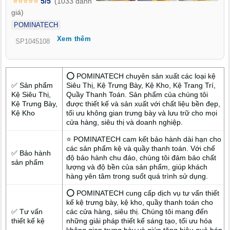
⭐⭐⭐⭐⭐
5/5
(1033 đánh
thị tại Công Hải – Khánh Hòa chính là giải pháp nâng cao hình
giá)
ảnh, giúp sản phẩm được trình bày khoa học và bắt mắt hơn.
POMINATECH
Xem thêm
SP1045108
⭕ POMINATECH chuyên sản xuất các loại kệ
✅ Sản phẩm
Siêu Thị, Kệ Trưng Bày, Kệ Kho, Kệ Trang Trí,
Kệ Siêu Thị,
Quầy Thanh Toán. Sản phẩm của chúng tôi
Kệ Trưng Bày,
được thiết kế và sản xuất với chất liệu bền đẹp,
Kệ Kho
tối ưu không gian trưng bày và lưu trữ cho mọi
cửa hàng, siêu thị và doanh nghiệp.
⭐ POMINATECH cam kết bảo hành dài hạn cho
các sản phẩm kệ và quầy thanh toán. Với chế
✅ Bảo hành
độ bảo hành chu đáo, chúng tôi đảm bảo chất
sản phẩm
lượng và độ bền của sản phẩm, giúp khách
hàng yên tâm trong suốt quá trình sử dụng.
⭕ POMINATECH cung cấp dịch vụ tư vấn thiết
kế kệ trưng bày, kệ kho, quầy thanh toán cho
✅ Tư vấn
các cửa hàng, siêu thị. Chúng tôi mang đến
thiết kế kệ
những giải pháp thiết kế sáng tạo, tối ưu hóa
không gian trưng bày và giúp tăng hiệu quả bán