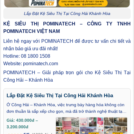
Lắp Đặt Kệ Siêu Thị Tại Công Hải Khánh Hòa
KỆ SIÊU THỊ POMINATECH – CÔNG TY TNHH
POMINATECH VIỆT NAM
Liên hệ ngay với POMINATECH để được tư vấn chi tiết và
nhận báo giá ưu đãi nhất!
Hotline: 08 1800 1508
Website: pominatech.com
POMINATECH – Giải pháp trọn gói cho Kệ Siêu Thị Tại
Công Hải – Khánh Hòa
Lắp Đặt Kệ Siêu Thị Tại Công Hải Khánh Hòa
Ở Công Hải – Khánh Hòa, việc trưng bày hàng hóa không còn
đơn thuần là sắp xếp cho gọn, mà đã trở thành nghệ thuật tạo
trải nghiệm mua sắm. Một hệ thống kệ siêu thị được lắp đặt bài
Giá: 430.000đ –
bản sẽ giúp cửa hàng vừa tối ưu không gian, vừa gây ấn tượng
3.200.000đ
mạnh với khách hàng ngay từ cái nhìn đầu tiên. Lắp đặt kệ siêu