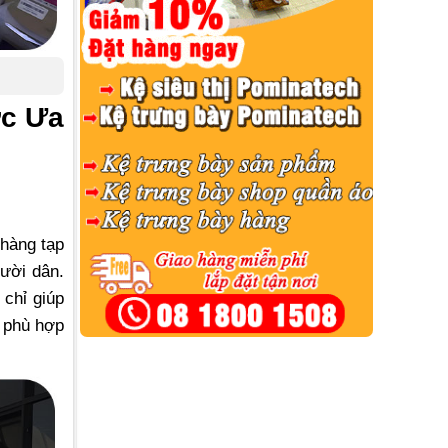
ợc Ưa
 hàng tạp
ười dân.
chỉ giúp
ệ phù hợp