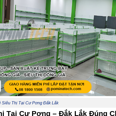
ệ Siêu Thị Tại Cư Pơng Đắk Lắk
Thị Tại Cư Pơng – Đắk Lắk Đúng 