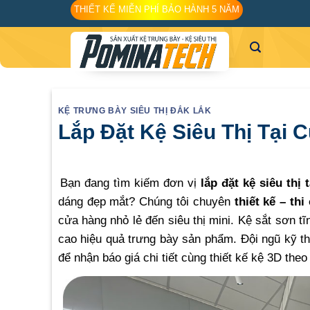
Skip
THIẾT KẾ MIỄN PHÍ BẢO HÀNH 5 NĂM
to
content
KỆ TRƯNG BÀY SIÊU THỊ ĐẮK LẮK
Lắp Đặt Kệ Siêu Thị Tại
Bạn đang tìm kiếm đơn vị
lắp đặt kệ siêu thị
dáng đẹp mắt? Chúng tôi chuyên
thiết kế – th
cửa hàng nhỏ lẻ đến siêu thị mini. Kệ sắt sơn tĩn
cao hiệu quả trưng bày sản phẩm. Đội ngũ kỹ th
để nhận báo giá chi tiết cùng thiết kế kệ 3D theo