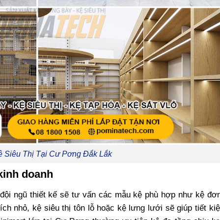
 Kệ Siêu Thị Tại Cư Pơng Đắk Lắk
kinh doanh
 đội ngũ thiết kế sẽ tư vấn các mẫu kệ phù hợp như kệ đơn
ch nhỏ, kệ siêu thị tôn lỗ hoặc kệ lưng lưới sẽ giúp tiết k