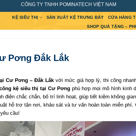
CÔNG TY TNHH POMINATECH VIỆT NAM
KỆ SIÊU THỊ
SẢN XUẤT KỆ TRƯNG BÀY
CỬA HÀNG 
SHOP QUÀ TẶNG – PH
 Cư Pơng Đắk Lắk
 tại Cư Pơng – Đắk Lắk
với mức giá hợp lý, thi công nhan
i công kệ siêu thị tại Cư Pơng
phù hợp mọi mô hình kinh d
h điện chắc chắn, bố trí linh hoạt, giúp tiết kiệm không gia
uật hỗ trợ tận nơi, khảo sát và tư vấn hoàn toàn miễn phí.
 yêu cầu!