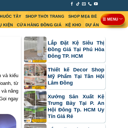
THUỐC TÂY
SHOP THỜI TRANG
SHOP MẸ& BÉ
☰ MENU ﹀
Ụ KIỆN
CỬA HÀNG ĐỒNG GIÁ
KỆ KHO
DỰ ÁN
Lắp Đặt Kệ Siêu Thị
Đồng Giá Tại Phú Hòa
Đông TP. HCM
Thiết kế Decor Shop
h và kiểu
Mỹ Phẩm Tại Tân Hội
Lâm Đồng
oanh, từ
n và nâng
Xưởng Sản Xuất Kệ
 Gọi ngay
Trưng Bày Tại P. An
Hội Đông Tp. HCM Uy
Tín Giá Rẻ