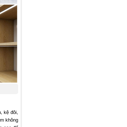
, kệ đôi,
iệm không