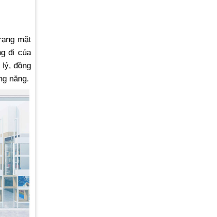
rạng mặt
ng đi của
 lý, đồng
ng năng.