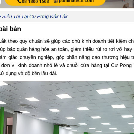
ệ Siêu Thị Tại Cư Pơng Đắk Lắk
bài bản
ắk theo quy chuẩn sẽ giúp các chủ kinh doanh tiết kiệm ch
giúp bảo quản hàng hóa an toàn, giảm thiểu rủi ro rơi vỡ ha
ảm giác chuyên nghiệp, góp phần nâng cao thương hiệu t
u đơn vị kinh doanh nhỏ lẻ và chuỗi cửa hàng tại Cư Pơng
sử dụng và độ bền lâu dài.