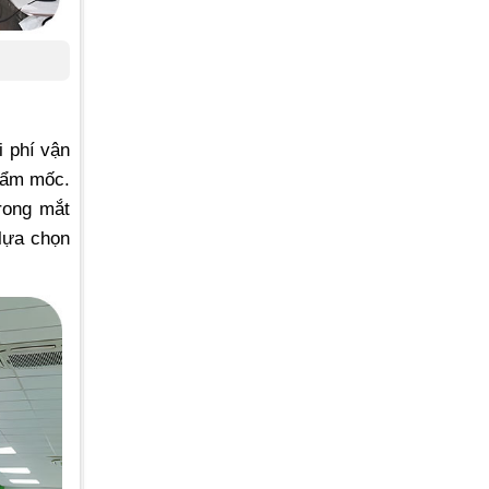
i phí vận
y ẩm mốc.
rong mắt
 lựa chọn