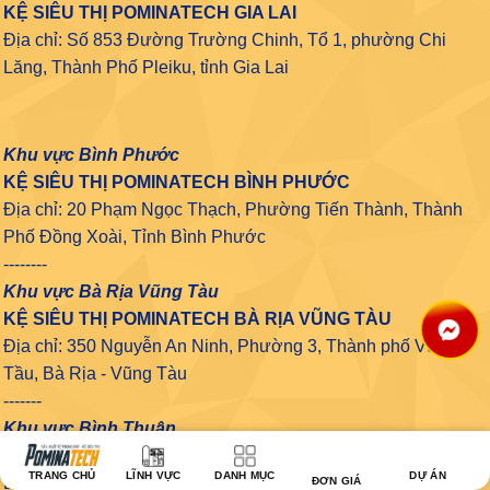
KỆ SIÊU THỊ POMINATECH GIA LAI
Địa chỉ: Số 853 Đường Trường Chinh, Tổ 1, phường Chi
Lăng, Thành Phố Pleiku, tỉnh Gia Lai
Khu vực Bình Phước
KỆ SIÊU THỊ POMINATECH BÌNH PHƯỚC
Địa chỉ: 20 Phạm Ngọc Thạch, Phường Tiến Thành, Thành
Phố Đồng Xoài, Tỉnh Bình Phước
--------
Khu vực Bà Rịa Vũng Tàu
KỆ SIÊU THỊ POMINATECH BÀ RỊA VŨNG TÀU
Địa chỉ: 350 Nguyễn An Ninh, Phường 3, Thành phố Vũng
Tầu, Bà Rịa - Vũng Tàu
-------
Khu vực Bình Thuận
KỆ SIÊU THỊ POMINATECH BÌNH THUẬN
TRANG CHỦ
LĨNH VỰC
DANH MỤC
DỰ ÁN
Địa chỉ: 31 Đường Lê Đại Hành, Phú Thuỷ, Thành phố Phan
ĐƠN GIÁ