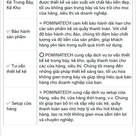
Kệ Trưng Bày,
được thiết kế và sản xuất với chất liệu bền đẹp,
Kệ Kho
tối ưu không gian trưng bày và lưu trữ cho mọi
cửa hàng, siêu thị và doanh nghiệp.
⭐ POMINATECH cam kết bảo hành dài hạn cho
các sản phẩm kệ và quầy thanh toán. Với chế
✅ Bảo hành
độ bảo hành chu đáo, chúng tôi đảm bảo chất
sản phẩm
lượng và độ bền của sản phẩm, giúp khách
hàng yên tâm trong suốt quá trình sử dụng.
⭕ POMINATECH cung cấp dịch vụ tư vấn thiết
kế kệ trưng bày, kệ kho, quầy thanh toán cho
✅ Tư vấn
các cửa hàng, siêu thị. Chúng tôi mang đến
thiết kế kệ
những giải pháp thiết kế sáng tạo, tối ưu hóa
không gian trưng bày và giúp tăng hiệu quả bán
hàng cho doanh nghiệp của bạn.
⭐ POMINATECH cung cấp dịch vụ setup cửa
hàng, siêu thị, cửa hàng thời trang, v.v. Chúng
✅ Setup cửa
tôi giúp bạn bố trí và sắp xếp các kệ, quầy
hàng
thanh toán sao cho hợp lý và thu hút khách
hàng, tạo ra một không gian mua sắm tiện lợi
và chuyên nghiệp.