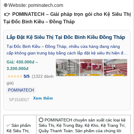
🌐 Website:
pominatech.com
👉 POMINATECH – Giải pháp trọn gói cho Kệ Siêu Thị
Tại Đốc Binh Kiều – Đồng Tháp
Lắp Đặt Kệ Siêu Thị Tại Đốc Binh Kiều Đồng Tháp
Tại Đốc Binh Kiều – Đồng Tháp, nhiều cửa hàng đang nâng
cấp không gian trưng bày bằng cách lắp đặt kệ siêu thị hiện đại
– giải pháp vừa thẩm mỹ, vừa thực tế. Kệ thiết kế chắc chắn,
Giá: 430.000đ –
tháo lắp linh hoạt, tối ưu diện tích và giúp hàng hóa nổi bật, dễ
3.200.000đ
tiếp cận hơn với khách hàng. Dù là cửa hàng nhỏ hay siêu thị
⭐⭐⭐⭐⭐
5/5
(1322 đánh
mini, đều có mẫu kệ phù hợp với mặt bằng thực tế. Chúng tôi
giá)
cung cấp dịch vụ trọn gói: khảo sát tận nơi – tư vấn bố trí – lắp
POMINATECH
đặt nhanh – bảo hành đầy đủ. Đầu tư đúng – tăng hiệu quả
Xem thêm
kinh doanh bền vững.
SP1518317
⭕ POMINATECH chuyên sản xuất các loại kệ
✅ Sản phẩm
Siêu Thị, Kệ Trưng Bày, Kệ Kho, Kệ Trang Trí,
Kệ Siêu Thị,
Quầy Thanh Toán. Sản phẩm của chúng tôi