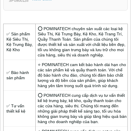
SP0900128
⭕ POMINATECH chuyên sản xuất các loại kệ
✅ Sản phẩm
Siêu Thị, Kệ Trưng Bày, Kệ Kho, Kệ Trang Trí,
Kệ Siêu Thị,
Quầy Thanh Toán. Sản phẩm của chúng tôi
Kệ Trưng Bày,
được thiết kế và sản xuất với chất liệu bền đẹp,
Kệ Kho
tối ưu không gian trưng bày và lưu trữ cho mọi
cửa hàng, siêu thị và doanh nghiệp.
⭐ POMINATECH cam kết bảo hành dài hạn cho
các sản phẩm kệ và quầy thanh toán. Với chế
✅ Bảo hành
độ bảo hành chu đáo, chúng tôi đảm bảo chất
sản phẩm
lượng và độ bền của sản phẩm, giúp khách
hàng yên tâm trong suốt quá trình sử dụng.
⭕ POMINATECH cung cấp dịch vụ tư vấn thiết
kế kệ trưng bày, kệ kho, quầy thanh toán cho
✅ Tư vấn
các cửa hàng, siêu thị. Chúng tôi mang đến
thiết kế kệ
những giải pháp thiết kế sáng tạo, tối ưu hóa
không gian trưng bày và giúp tăng hiệu quả bán
hàng cho doanh nghiệp của bạn.