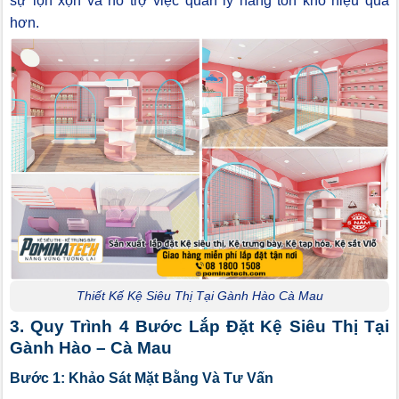
sự lộn xộn và hỗ trợ việc quản lý hàng tồn kho hiệu quả
hơn.
Thiết Kế Kệ Siêu Thị Tại Gành Hào Cà Mau
3. Quy Trình 4 Bước Lắp Đặt Kệ Siêu Thị Tại
Gành Hào – Cà Mau
Bước 1: Khảo Sát Mặt Bằng Và Tư Vấn