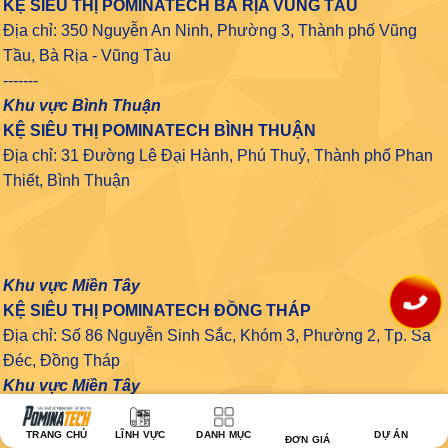
KỆ SIÊU THỊ POMINATECH BÀ RỊA VŨNG TÀU
Địa chỉ: 350 Nguyễn An Ninh, Phường 3, Thành phố Vũng
Tầu, Bà Rịa - Vũng Tàu
-------
Khu vực Bình Thuận
KỆ SIÊU THỊ POMINATECH BÌNH THUẬN
Địa chỉ: 31 Đường Lê Đại Hành, Phú Thuỷ, Thành phố Phan
Thiết, Bình Thuận
Khu vực Miền Tây
KỆ SIÊU THỊ POMINATECH ĐỒNG THÁP
Địa chỉ: Số 86 Nguyễn Sinh Sắc, Khóm 3, Phường 2, Tp. Sa
Đéc, Đồng Tháp
Khu vực Miền Tây
KỆ SIÊU THỊ POMINATECH CẦN THƠ
10 Nguyễn Văn Cừ nối dài, Phường An Khánh, Ninh Kiều,
TRANG CHỦ
LĨNH VỰC
DANH MỤC
DỰ ÁN
ĐƠN GIÁ