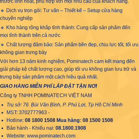
thước linh hoạt, phù hợp với mọi nhu cầu của khách hàng.
🔹 Dịch vụ trọn gói: Tư vấn – Thiết kế – Setup cửa hàng
chuyên nghiệp
🔹 Kho hàng rộng khắp tỉnh thành: Cung cấp sản phẩm đến
mọi tỉnh thành trên cả nước
🔹 Chất lượng đảm bảo: Sản phẩm bền đẹp, chịu lực tốt, tối ưu
không gian trưng bày
Với hơn 13 năm kinh nghiệm, Pominatech cam kết mang đến
giải pháp kệ chất lượng cao, giúp tối ưu không gian lưu trữ và
trưng bày sản phẩm một cách hiệu quả nhất.
GIAO HÀNG MIỄN PHÍ LẮP ĐẶT TẬN NƠI
Công ty TNHH POMINATECH VIỆT NAM
Trụ sở: 76 Bùi Văn Bình, P. Phú Lợi, Tp Hồ Chí Minh
MST: 3702777963 -
Hotline:
08 1800 1508
Mua hàng:
08 1500 1508
Bảo hành - Khiếu nại:
08.1800.1908
Website: www.pominatech.com