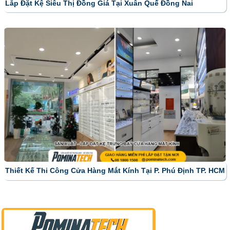
Lắp Đặt Kệ Siêu Thị Đồng Giá Tại Xuân Quế Đồng Nai
Thiết Kế Thi Công Cửa Hàng Mắt Kính Tại P. Phú Định TP. HCM