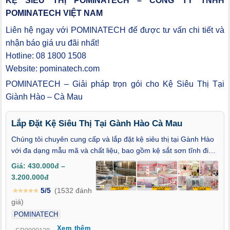
KỆ SIÊU THỊ POMINATECH – CÔNG TY TNHH
POMINATECH VIỆT NAM
Liên hệ ngay với POMINATECH để được tư vấn chi tiết và
nhận báo giá ưu đãi nhất!
Hotline: 08 1800 1508
Website: pominatech.com
POMINATECH – Giải pháp trọn gói cho Kệ Siêu Thị Tại
Giành Hào – Cà Mau
Lắp Đặt Kệ Siêu Thị Tại Gành Hào Cà Mau
Chúng tôi chuyên cung cấp và lắp đặt kệ siêu thị tại Gành Hào
với đa dạng mẫu mã và chất liệu, bao gồm kệ sắt sơn tĩnh điện
bền bỉ và kệ gỗ MDF sang trọng. Các sản phẩm của chúng tôi
Giá: 430.000đ –
đều được sản xuất trên dây chuyền hiện đại, đảm bảo độ bền,
3.200.000đ
chịu lực tốt và tuổi thọ lâu dài. Đặc biệt, các mẫu kệ được thiết
⭐⭐⭐⭐⭐
5/5
(1532 đánh
kế phù hợp với từng mô hình kinh doanh khác nhau, từ siêu thị
giá)
lớn đến cửa hàng tiện lợi nhỏ, giúp tối ưu hóa không gian trưng
POMINATECH
bày và nâng cao hiệu quả bán hàng.
Xem thêm