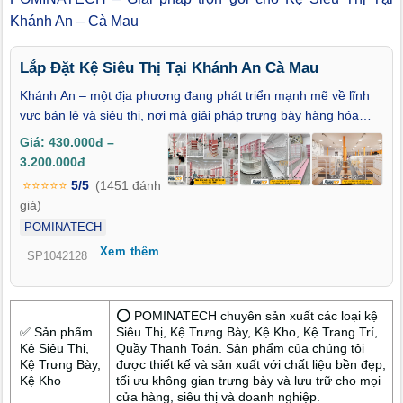
Khánh An – Cà Mau
Lắp Đặt Kệ Siêu Thị Tại Khánh An Cà Mau
Khánh An – một địa phương đang phát triển mạnh mẽ về lĩnh
vực bán lẻ và siêu thị, nơi mà giải pháp trưng bày hàng hóa
đóng vai trò then chốt trong việc thu hút khách hàng. Dịch vụ
Giá: 430.000đ –
Lắp Đặt Kệ Siêu Thị Tại Khánh An của chúng tôi cam kết mang
3.200.000đ
đến sự tối ưu hóa không gian, nâng cao hiệu quả kinh doanh
⭐⭐⭐⭐⭐
5/5
(1451 đánh
với hệ thống kệ chắc chắn, thẩm mỹ.
giá)
POMINATECH
Xem thêm
SP1042128
⭕ POMINATECH chuyên sản xuất các loại kệ
✅ Sản phẩm
Siêu Thị, Kệ Trưng Bày, Kệ Kho, Kệ Trang Trí,
Kệ Siêu Thị,
Quầy Thanh Toán. Sản phẩm của chúng tôi
Kệ Trưng Bày,
được thiết kế và sản xuất với chất liệu bền đẹp,
Kệ Kho
tối ưu không gian trưng bày và lưu trữ cho mọi
cửa hàng, siêu thị và doanh nghiệp.