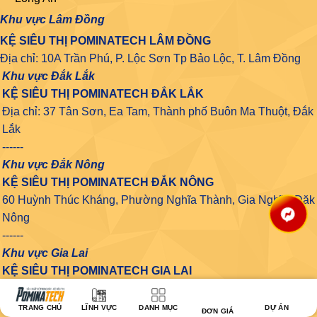
Khu vực Lâm Đồng
KỆ SIÊU THỊ POMINATECH LÂM ĐỒNG
Địa chỉ: 10A Trần Phú, P. Lộc Sơn Tp Bảo Lộc, T. Lâm Đồng
Khu vực Đắk Lắk
KỆ SIÊU THỊ POMINATECH ĐẮK LẮK
Địa chỉ: 37 Tân Sơn, Ea Tam, Thành phố Buôn Ma Thuột, Đắk
Lắk
------
Khu vực Đắk Nông
KỆ SIÊU THỊ POMINATECH ĐẮK NÔNG
60 Huỳnh Thúc Kháng, Phường Nghĩa Thành, Gia Nghĩa, Đăk
Nông
------
Khu vực Gia Lai
KỆ SIÊU THỊ POMINATECH GIA LAI
Địa chỉ: Số 853 Đường Trường Chinh, Tổ 1, phường Chi
Lăng, Thành Phố Pleiku, tỉnh Gia Lai
TRANG CHỦ
LĨNH VỰC
DANH MỤC
DỰ ÁN
ĐƠN GIÁ