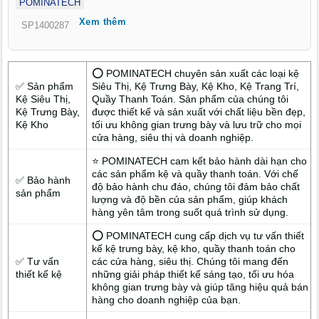
POMINATECH
sát và thiết kế miễn phí.
Xem thêm
SP1400287
⭕ POMINATECH chuyên sản xuất các loại kệ
✅ Sản phẩm
Siêu Thị, Kệ Trưng Bày, Kệ Kho, Kệ Trang Trí,
Kệ Siêu Thị,
Quầy Thanh Toán. Sản phẩm của chúng tôi
Kệ Trưng Bày,
được thiết kế và sản xuất với chất liệu bền đẹp,
Kệ Kho
tối ưu không gian trưng bày và lưu trữ cho mọi
cửa hàng, siêu thị và doanh nghiệp.
⭐ POMINATECH cam kết bảo hành dài hạn cho
các sản phẩm kệ và quầy thanh toán. Với chế
✅ Bảo hành
độ bảo hành chu đáo, chúng tôi đảm bảo chất
sản phẩm
lượng và độ bền của sản phẩm, giúp khách
hàng yên tâm trong suốt quá trình sử dụng.
⭕ POMINATECH cung cấp dịch vụ tư vấn thiết
kế kệ trưng bày, kệ kho, quầy thanh toán cho
✅ Tư vấn
các cửa hàng, siêu thị. Chúng tôi mang đến
thiết kế kệ
những giải pháp thiết kế sáng tạo, tối ưu hóa
không gian trưng bày và giúp tăng hiệu quả bán
hàng cho doanh nghiệp của bạn.