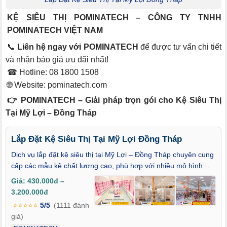
KỆ SIÊU THỊ POMINATECH – CÔNG TY TNHH
POMINATECH VIỆT NAM
📞
Liên hệ ngay với POMINATECH
để được tư vấn chi tiết
và nhận báo giá ưu đãi nhất!
☎ Hotline: 08 1800 1508
🌐 Website:
pominatech.com
👉 POMINATECH – Giải pháp trọn gói cho Kệ Siêu Thị
Tại Mỹ Lợi – Đồng Tháp
Lắp Đặt Kệ Siêu Thị Tại Mỹ Lợi Đồng Tháp
Dịch vụ lắp đặt kệ siêu thị tại Mỹ Lợi – Đồng Tháp chuyên cung
cấp các mẫu kệ chất lượng cao, phù hợp với nhiều mô hình
kinh doanh: tạp hóa, siêu thị mini, cửa hàng tiện lợi. Đội ngũ kỹ
Giá: 430.000đ –
thuật tay nghề cao đảm bảo thi công nhanh chóng, đúng chuẩn
3.200.000đ
và tối ưu diện tích trưng bày. Cam kết bảo hành dài hạn, hỗ trợ
⭐⭐⭐⭐⭐
5/5
(1111 đánh
vận chuyển tận nơi. Tư vấn tận tâm, báo giá minh bạch, phù
giá)
hợp ngân sách từng khách hàng. Liên hệ ngay để được khảo