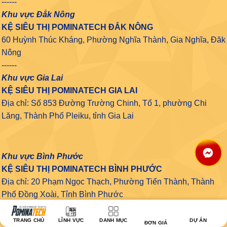
------
Khu vực Đắk Nông
KỆ SIÊU THỊ POMINATECH ĐẮK NÔNG
60 Huỳnh Thúc Kháng, Phường Nghĩa Thành, Gia Nghĩa, Đăk
Nông
------
Khu vực Gia Lai
KỆ SIÊU THỊ POMINATECH GIA LAI
Địa chỉ: Số 853 Đường Trường Chinh, Tổ 1, phường Chi
Lăng, Thành Phố Pleiku, tỉnh Gia Lai
Khu vực Bình Phước
KỆ SIÊU THỊ POMINATECH BÌNH PHƯỚC
Địa chỉ: 20 Phạm Ngọc Thạch, Phường Tiến Thành, Thành
Phố Đồng Xoài, Tỉnh Bình Phước
--------
Khu vực Bà Rịa Vũng Tàu
TRANG CHỦ
LĨNH VỰC
DANH MỤC
DỰ ÁN
ĐƠN GIÁ