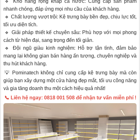
🔹 Kho hàng rộng khắp cả nước: Cung cấp sản phẩm
nhanh chóng, đáp ứng mọi nhu cầu của khách hàng.
🔹 Chất lượng vượt trội: Kệ trưng bày bền đẹp, chịu lực tốt,
tối ưu diện tích.
🔹 Giải pháp thiết kế chuyên sâu: Phù hợp với mọi phong
cách từ hiện đại, sang trọng đến tối giản.
🔹 Đội ngũ giàu kinh nghiệm: Hỗ trợ tận tình, đảm bảo
mang lại không gian bán hàng ấn tượng, chuyên nghiệp và
thu hút khách hàng.
💡 Pominatech không chỉ cung cấp kệ trưng bày mà còn
giúp bạn xây dựng một cửa hàng đẹp mắt, tối ưu công năng
và gia tăng doanh thu một cách hiệu quả nhất!
📞 Liên hệ ngay: 0818 001 508 để nhận tư vấn miễn phí !