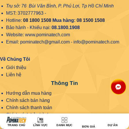
Trụ sở: 76 Bùi Văn Bình, P. Phú Lợi, Tp Hồ Chí Minh
MST: 3702777963 -
Hotline:
08 1800 1508
Mua hàng:
08 1500 1508
Bảo hành - Khiếu nại:
08.1800.1908
Website: www.pominatech.com
Email: pominatech@gmail.com - info@pominatech.com
Về Chúng Tôi
Giới thiệu
Liên hệ
Thông Tin
Hướng dẫn mua hàng
Chính sách bán hàng
Chính sách thanh toán
Chính sách bảo hành
Chính sách bảo mật
TRANG CHỦ
LĨNH VỰC
DANH MỤC
DỰ ÁN
ĐƠN GIÁ