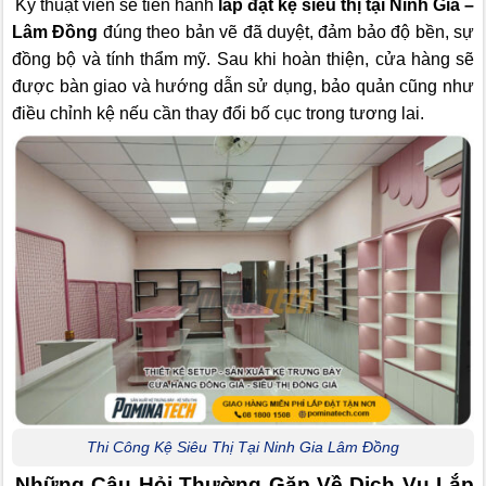
Kỹ thuật viên sẽ tiến hành
lắp đặt kệ siêu thị tại Ninh Gia –
Lâm Đồng
đúng theo bản vẽ đã duyệt, đảm bảo độ bền, sự
đồng bộ và tính thẩm mỹ. Sau khi hoàn thiện, cửa hàng sẽ
được bàn giao và hướng dẫn sử dụng, bảo quản cũng như
điều chỉnh kệ nếu cần thay đổi bố cục trong tương lai.
Thi Công Kệ Siêu Thị Tại Ninh Gia Lâm Đồng
Những Câu Hỏi Thường Gặp Về Dịch Vụ Lắp