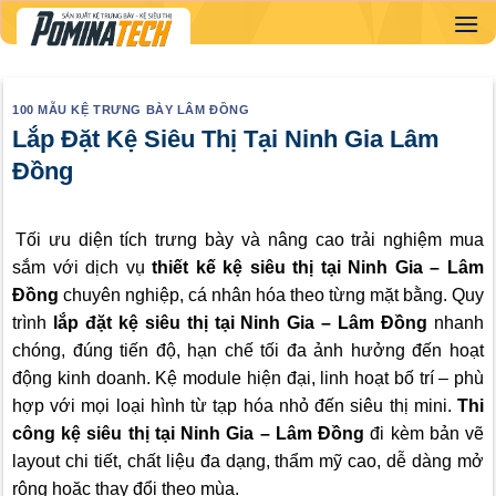
Skip
to
content
100 MẪU KỆ TRƯNG BÀY LÂM ĐỒNG
Lắp Đặt Kệ Siêu Thị Tại Ninh Gia Lâm
Đồng
Tối ưu diện tích trưng bày và nâng cao trải nghiệm mua
sắm với dịch vụ
thiết kế kệ siêu thị tại Ninh Gia – Lâm
Đồng
chuyên nghiệp, cá nhân hóa theo từng mặt bằng. Quy
trình
lắp đặt kệ siêu thị tại Ninh Gia – Lâm Đồng
nhanh
chóng, đúng tiến độ, hạn chế tối đa ảnh hưởng đến hoạt
động kinh doanh. Kệ module hiện đại, linh hoạt bố trí – phù
hợp với mọi loại hình từ tạp hóa nhỏ đến siêu thị mini.
Thi
công kệ siêu thị tại Ninh Gia – Lâm Đồng
đi kèm bản vẽ
layout chi tiết, chất liệu đa dạng, thẩm mỹ cao, dễ dàng mở
rộng hoặc thay đổi theo mùa.