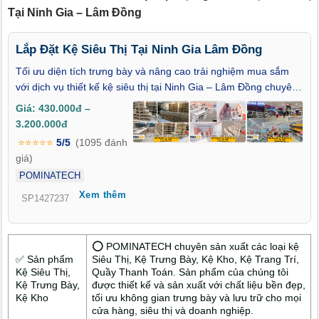
Tại Ninh Gia – Lâm Đồng
Lắp Đặt Kệ Siêu Thị Tại Ninh Gia Lâm Đồng
Tối ưu diện tích trưng bày và nâng cao trải nghiệm mua sắm
với dịch vụ thiết kế kệ siêu thị tại Ninh Gia – Lâm Đồng chuyên
nghiệp, cá nhân hóa theo từng mặt bằng. Quy trình lắp đặt kệ
Giá: 430.000đ –
siêu thị tại Ninh Gia – Lâm Đồng nhanh chóng, đúng tiến độ,
3.200.000đ
hạn chế tối đa ảnh hưởng đến hoạt động kinh doanh. Kệ
⭐⭐⭐⭐⭐
5/5
(1095 đánh
module hiện đại, linh hoạt bố trí – phù hợp với mọi loại hình từ
giá)
tạp hóa nhỏ đến siêu thị mini. Thi công kệ siêu thị tại Ninh Gia –
POMINATECH
Lâm Đồng đi kèm bản vẽ layout chi tiết, chất liệu đa dạng, thẩm
Xem thêm
mỹ cao, dễ dàng mở rộng hoặc thay đổi theo mùa. Tư vấn tận
SP1427237
nơi – khảo sát miễn phí – báo giá rõ ràng – hỗ trợ bảo trì trọn
vòng đời sản phẩm. Cam kết lắp đặt đúng hẹn, bảo hành dài
hạn và chăm sóc khách hàng sau thi công.
⭕ POMINATECH chuyên sản xuất các loại kệ
✅ Sản phẩm
Siêu Thị, Kệ Trưng Bày, Kệ Kho, Kệ Trang Trí,
Kệ Siêu Thị,
Quầy Thanh Toán. Sản phẩm của chúng tôi
Kệ Trưng Bày,
được thiết kế và sản xuất với chất liệu bền đẹp,
Kệ Kho
tối ưu không gian trưng bày và lưu trữ cho mọi
cửa hàng, siêu thị và doanh nghiệp.