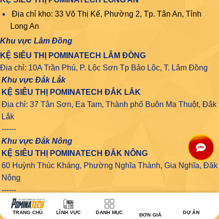
Địa chỉ kho: 33 Võ Thị Kế, Phường 2, Tp. Tân An, Tỉnh
Long An
Khu vực Lâm Đồng
KỆ SIÊU THỊ POMINATECH LÂM ĐỒNG
Địa chỉ: 10A Trần Phú, P. Lộc Sơn Tp Bảo Lộc, T. Lâm Đồng
Khu vực Đắk Lắk
KỆ SIÊU THỊ POMINATECH ĐẮK LẮK
Địa chỉ: 37 Tân Sơn, Ea Tam, Thành phố Buôn Ma Thuột, Đắk
Lắk
------
Khu vực Đắk Nông
KỆ SIÊU THỊ POMINATECH ĐẮK NÔNG
60 Huỳnh Thúc Kháng, Phường Nghĩa Thành, Gia Nghĩa, Đăk
Nông
------
Khu vực Gia Lai
TRANG CHỦ
LĨNH VỰC
DANH MỤC
DỰ ÁN
KỆ SIÊU THỊ POMINATECH GIA LAI
ĐƠN GIÁ