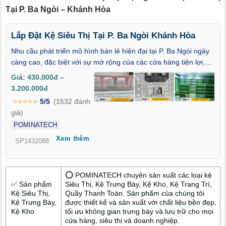
Tại P. Ba Ngòi – Khánh Hòa
Lắp Đặt Kệ Siêu Thị Tại P. Ba Ngòi Khánh Hòa
Nhu cầu phát triển mô hình bán lẻ hiện đại tại P. Ba Ngòi ngày
càng cao, đặc biệt với sự mở rộng của các cửa hàng tiện lợi,
siêu thị mini và tạp hóa. Việc Lắp Đặt Kệ Siêu Thị Tại P. Ba
Giá: 430.000đ –
Ngòi – Khánh Hòa đóng vai trò quan trọng giúp trưng bày hàng
3.200.000đ
hóa khoa học, tăng tính chuyên nghiệp và nâng cao trải nghiệm
⭐⭐⭐⭐⭐
5/5
(1532 đánh
mua sắm. Đơn vị thi công uy tín sẽ giúp tối ưu mặt bằng, lựa
giá)
chọn loại kệ phù hợp với từng ngành hàng, từ đó mang lại hiệu
POMINATECH
quả kinh doanh rõ rệt.
Xem thêm
SP1432088
⭕ POMINATECH chuyên sản xuất các loại kệ
✅ Sản phẩm
Siêu Thị, Kệ Trưng Bày, Kệ Kho, Kệ Trang Trí,
Kệ Siêu Thị,
Quầy Thanh Toán. Sản phẩm của chúng tôi
Kệ Trưng Bày,
được thiết kế và sản xuất với chất liệu bền đẹp,
Kệ Kho
tối ưu không gian trưng bày và lưu trữ cho mọi
cửa hàng, siêu thị và doanh nghiệp.