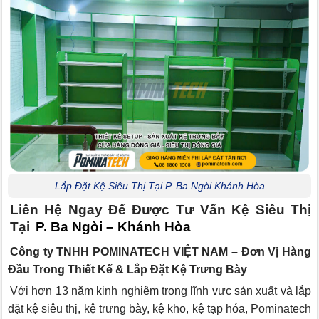
Lắp Đặt Kệ Siêu Thị Tại P. Ba Ngòi Khánh Hòa
Liên Hệ Ngay Để Được Tư Vấn Kệ Siêu Thị
Tại
P. Ba Ngòi – Khánh Hòa
Công ty TNHH POMINATECH VIỆT NAM – Đơn Vị Hàng
Đầu Trong Thiết Kế & Lắp Đặt Kệ Trưng Bày
Với hơn 13 năm kinh nghiệm trong lĩnh vực sản xuất và lắp
đặt kệ siêu thị, kệ trưng bày, kệ kho, kệ tạp hóa, Pominatech