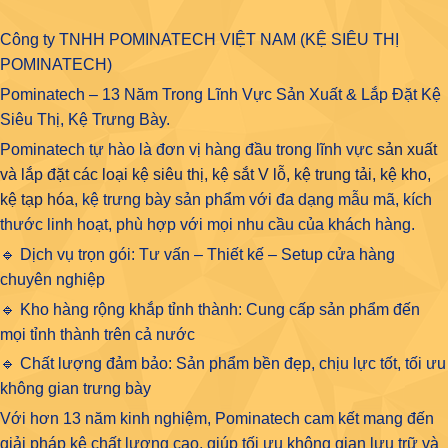
Công ty TNHH POMINATECH VIỆT NAM (KỆ SIÊU THỊ
POMINATECH)
Pominatech – 13 Năm Trong Lĩnh Vực Sản Xuất & Lắp Đặt Kệ
Siêu Thị, Kệ Trưng Bày.
Pominatech tự hào là đơn vị hàng đầu trong lĩnh vực
sản xuất
và lắp đặt các loại kệ siêu thị, kệ sắt V lỗ, kệ trung tải, kệ kho,
kệ tạp hóa
, kệ trưng bày sản phẩm với đa dạng mẫu mã, kích
thước linh hoạt, phù hợp với mọi nhu cầu của khách hàng.
🔹 Dịch vụ trọn gói: Tư vấn – Thiết kế – Setup cửa hàng
chuyên nghiệp
🔹 Kho hàng rộng khắp tỉnh thành: Cung cấp sản phẩm đến
mọi tỉnh thành trên cả nước
🔹 Chất lượng đảm bảo: Sản phẩm bền đẹp, chịu lực tốt, tối ưu
không gian trưng bày
Với hơn 13 năm kinh nghiệm, Pominatech cam kết mang đến
giải pháp kệ chất lượng cao, giúp tối ưu không gian lưu trữ và