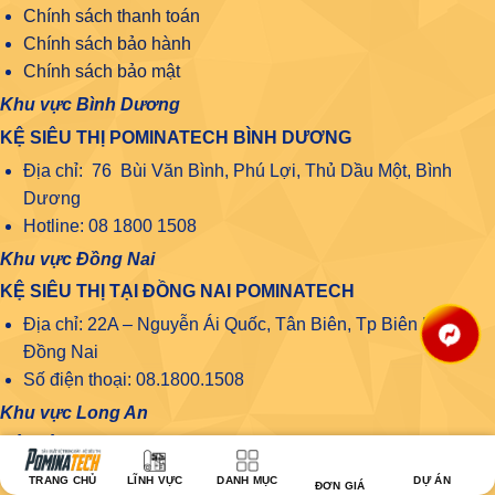
Chính sách thanh toán
Chính sách bảo hành
Chính sách bảo mật
Khu vực Bình Dương
KỆ SIÊU THỊ POMINATECH BÌNH DƯƠNG
Địa chỉ: 76 Bùi Văn Bình, Phú Lợi, Thủ Dầu Một, Bình
Dương
Hotline: 08 1800 1508
Khu vực Đồng Nai
KỆ SIÊU THỊ TẠI ĐỒNG NAI POMINATECH
Địa chỉ: 22A – Nguyễn Ái Quốc, Tân Biên, Tp Biên Hòa,
Đồng Nai
Số điện thoại: 08.1800.1508
Khu vực Long An
KỆ SIÊU THỊ POMINATECH LONG AN
Địa chỉ kho: 33 Võ Thị Kế, Phường 2, Tp. Tân An, Tỉnh
TRANG CHỦ
LĨNH VỰC
DANH MỤC
DỰ ÁN
ĐƠN GIÁ