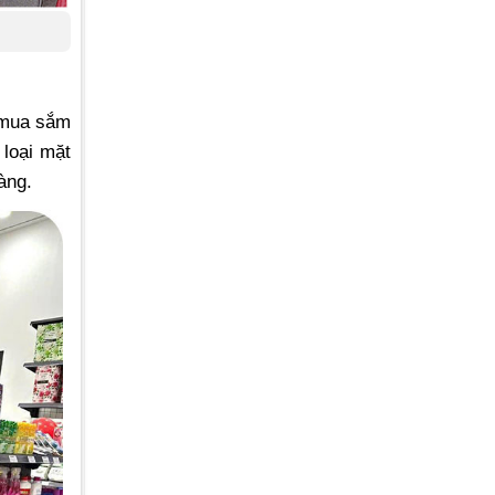
m mua sắm
loại mặt
àng.