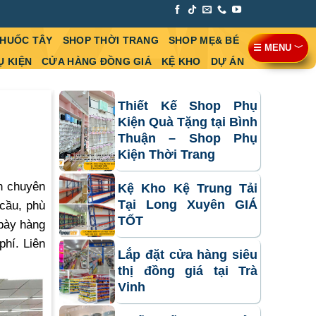
THUỐC TÂY
SHOP THỜI TRANG
SHOP MẸ& BÉ
☰ MENU ﹀
Ụ KIỆN
CỬA HÀNG ĐỒNG GIÁ
KỆ KHO
DỰ ÁN
Thiết Kế Shop Phụ
Kiện Quà Tặng tại Bình
Thuận – Shop Phụ
Kiện Thời Trang
h chuyên
Kệ Kho Kệ Trung Tải
Tại Long Xuyên GIÁ
cầu, phù
TỐT
 bày hàng
phí. Liên
Lắp đặt cửa hàng siêu
thị đồng giá tại Trà
Vinh