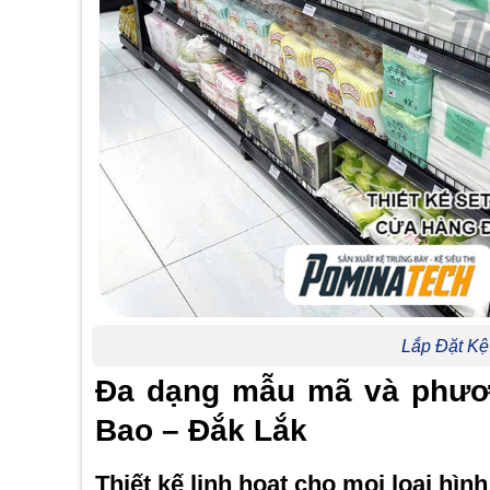
Lắp Đặt Kệ
Đa dạng mẫu mã và phươn
Bao – Đắk Lắk
Thiết kế linh hoạt cho mọi loại hìn