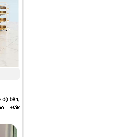
o độ bền,
ao – Đắk