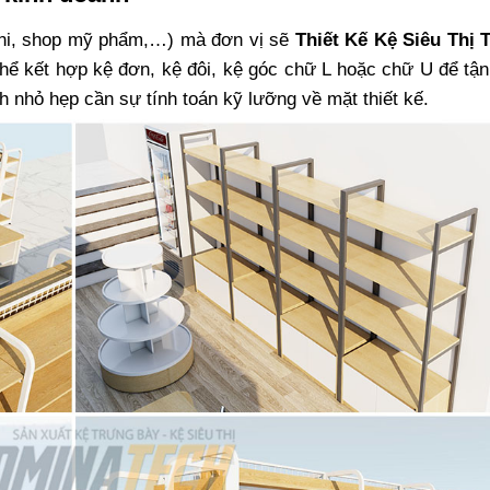
mini, shop mỹ phẩm,…) mà đơn vị sẽ
Thiết Kế Kệ Siêu Thị T
hể kết hợp kệ đơn, kệ đôi, kệ góc chữ L hoặc chữ U để tận
ch nhỏ hẹp cần sự tính toán kỹ lưỡng về mặt thiết kế.