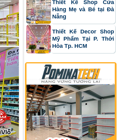
Thiết Kế Shop Cửa
Hàng Mẹ và Bé tại Đà
Nẵng
Thiết Kế Decor Shop
Mỹ Phẩm Tại P. Thới
Hòa Tp. HCM