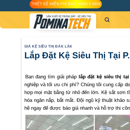
Skip
THIẾT KẾ MIỄN PHÍ BẢO HÀNH 5 NĂM
to
content
GIÁ KỆ SIÊU THỊ ĐẮK LẮK
Lắp Đặt Kệ Siêu Thị Tại 
Bạn đang tìm giải pháp
lắp đặt kệ siêu thị t
nghiệp và tối ưu chi phí? Chúng tôi cung cấp d
hợp mọi mặt bằng từ nhỏ đến lớn. Kệ sắt sơn tĩ
hóa ngăn nắp, bắt mắt. Đội ngũ kỹ thuật khảo sá
hệ ngay để được báo giá nhanh và hỗ trợ thi công