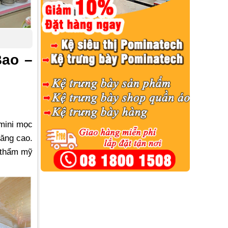
Bao –
 mini mọc
ăng cao.
h thẩm mỹ