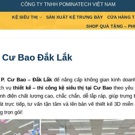
CÔNG TY TNHH POMINATECH VIỆT NAM
KỆ SIÊU THỊ
SẢN XUẤT KỆ TRƯNG BÀY
CỬA HÀNG 
SHOP QUÀ TẶNG – PH
P. Cư Bao Đắk Lắk
ại P. Cư Bao – Đắk Lắk
để nâng cấp không gian kinh doan
ịch vụ
thiết kế – thi công kệ siêu thị tại Cư Bao
theo yêu 
nh điện chất lượng cao, chắc chắn, dễ lắp ráp, giúp trưng
t trực tiếp, tư vấn tận tâm và lên bản vẽ thiết kế 3D miễn 
 trọn gói!