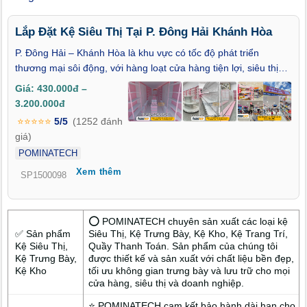
Lắp Đặt Kệ Siêu Thị Tại P. Đông Hải Khánh Hòa
P. Đông Hải – Khánh Hòa là khu vực có tốc độ phát triển
thương mại sôi động, với hàng loạt cửa hàng tiện lợi, siêu thị
mini và chuỗi bán lẻ hiện đại liên tục được mở rộng. Trong môi
Giá: 430.000đ –
trường cạnh tranh này, việc lắp đặt kệ siêu thị đóng vai trò quan
3.200.000đ
trọng giúp trưng bày hàng hóa bắt mắt, tối ưu không gian và
⭐⭐⭐⭐⭐
5/5
(1252 đánh
nâng cao hình ảnh chuyên nghiệp của cửa hàng. Lựa chọn
giá)
dịch vụ lắp đặt kệ siêu thị tại P. Đông Hải – Khánh Hòa uy tín
POMINATECH
không chỉ mang lại giải pháp bền đẹp, phù hợp với nhu cầu mà
Xem thêm
còn góp phần tăng doanh thu và giữ chân khách hàng lâu dài.
SP1500098
⭕ POMINATECH chuyên sản xuất các loại kệ
✅ Sản phẩm
Siêu Thị, Kệ Trưng Bày, Kệ Kho, Kệ Trang Trí,
Kệ Siêu Thị,
Quầy Thanh Toán. Sản phẩm của chúng tôi
Kệ Trưng Bày,
được thiết kế và sản xuất với chất liệu bền đẹp,
Kệ Kho
tối ưu không gian trưng bày và lưu trữ cho mọi
cửa hàng, siêu thị và doanh nghiệp.
⭐ POMINATECH cam kết bảo hành dài hạn cho