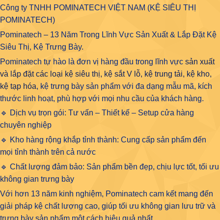
Công ty TNHH POMINATECH VIỆT NAM (KỆ SIÊU THỊ
POMINATECH)
Pominatech – 13 Năm Trong Lĩnh Vực Sản Xuất & Lắp Đặt Kệ
Siêu Thị, Kệ Trưng Bày.
Pominatech tự hào là đơn vị hàng đầu trong lĩnh vực
sản xuất
và lắp đặt các loại kệ siêu thị, kệ sắt V lỗ, kệ trung tải, kệ kho,
kệ tạp hóa
, kệ trưng bày sản phẩm với đa dạng mẫu mã, kích
thước linh hoạt, phù hợp với mọi nhu cầu của khách hàng.
🔹 Dịch vụ trọn gói: Tư vấn – Thiết kế – Setup cửa hàng
chuyên nghiệp
🔹 Kho hàng rộng khắp tỉnh thành: Cung cấp sản phẩm đến
mọi tỉnh thành trên cả nước
🔹 Chất lượng đảm bảo: Sản phẩm bền đẹp, chịu lực tốt, tối ưu
không gian trưng bày
Với hơn 13 năm kinh nghiệm, Pominatech cam kết mang đến
giải pháp kệ chất lượng cao, giúp tối ưu không gian lưu trữ và
trưng bày sản phẩm một cách hiệu quả nhất.