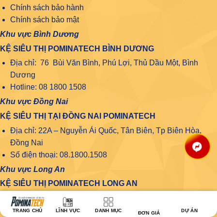
Chính sách bảo hành
Chính sách bảo mật
Khu vực Bình Dương
KỆ SIÊU THỊ POMINATECH BÌNH DƯƠNG
Địa chỉ: 76 Bùi Văn Bình, Phú Lợi, Thủ Dầu Một, Bình
Dương
Hotline: 08 1800 1508
Khu vực Đồng Nai
KỆ SIÊU THỊ TẠI ĐỒNG NAI POMINATECH
Địa chỉ: 22A – Nguyễn Ái Quốc, Tân Biên, Tp Biên Hòa,
Đồng Nai
Số điện thoại: 08.1800.1508
Khu vực Long An
KỆ SIÊU THỊ POMINATECH LONG AN
Địa chỉ kho: 33 Võ Thị Kế, Phường 2, Tp. Tân An, Tỉnh
Long An
TRANG CHỦ
LĨNH VỰC
DANH MỤC
DỰ ÁN
ĐƠN GIÁ