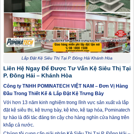
Lắp Đặt Kệ Siêu Thị Tại P. Đông Hải Khánh Hòa
Liên Hệ Ngay Để Được Tư Vấn Kệ Siêu Thị Tại
P. Đông Hải – Khánh Hòa
Công ty TNHH POMINATECH VIỆT NAM – Đơn Vị Hàng
Đầu Trong Thiết Kế & Lắp Đặt Kệ Trưng Bày
Với hơn 13 năm kinh nghiệm trong lĩnh vực sản xuất và lắp
đặt kệ siêu thị, kệ trưng bày, kệ kho, kệ tạp hóa, Pominatech
tự hào là đối tác đáng tin cậy cho hàng nghìn cửa hàng trên
khắp cả nước.
Chúng tôi cung cấp giải pháp Kệ Siêu Thị Tại P. Đông Hải –