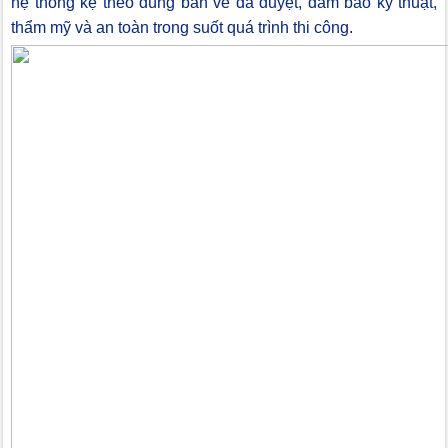
hệ thống kệ theo đúng bản vẽ đã duyệt, đảm bảo kỹ thuật,
thẩm mỹ và an toàn trong suốt quá trình thi công.