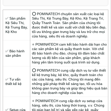
⭕ POMINATECH chuyên sản xuất các loại kệ
✅ Sản phẩm
Siêu Thị, Kệ Trưng Bày, Kệ Kho, Kệ Trang Trí,
Kệ Siêu Thị,
Quầy Thanh Toán. Sản phẩm của chúng tôi
Kệ Trưng Bày,
được thiết kế và sản xuất với chất liệu bền đẹp,
Kệ Kho
tối ưu không gian trưng bày và lưu trữ cho mọi
cửa hàng, siêu thị và doanh nghiệp.
⭐ POMINATECH cam kết bảo hành dài hạn cho
các sản phẩm kệ và quầy thanh toán. Với chế
✅ Bảo hành
độ bảo hành chu đáo, chúng tôi đảm bảo chất
sản phẩm
lượng và độ bền của sản phẩm, giúp khách
hàng yên tâm trong suốt quá trình sử dụng.
⭕ POMINATECH cung cấp dịch vụ tư vấn thiết
kế kệ trưng bày, kệ kho, quầy thanh toán cho
✅ Tư vấn
các cửa hàng, siêu thị. Chúng tôi mang đến
thiết kế kệ
những giải pháp thiết kế sáng tạo, tối ưu hóa
không gian trưng bày và giúp tăng hiệu quả bán
hàng cho doanh nghiệp của bạn.
⭐ POMINATECH cung cấp dịch vụ setup cửa
hàng, siêu thị, cửa hàng thời trang, v.v. Chúng
✅ Setup cửa
tôi giúp bạn bố trí và sắp xếp các kệ, quầy