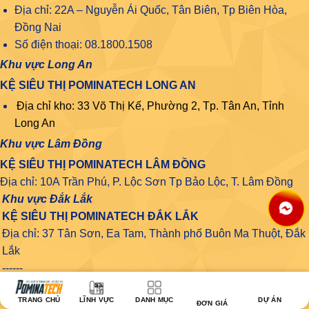
Địa chỉ: 22A – Nguyễn Ái Quốc, Tân Biên, Tp Biên Hòa,
Đồng Nai
Số điện thoại: 08.1800.1508
Khu vực Long An
KỆ SIÊU THỊ POMINATECH LONG AN
Địa chỉ kho: 33 Võ Thị Kế, Phường 2, Tp. Tân An, Tỉnh
Long An
Khu vực Lâm Đồng
KỆ SIÊU THỊ POMINATECH LÂM ĐỒNG
Địa chỉ: 10A Trần Phú, P. Lộc Sơn Tp Bảo Lộc, T. Lâm Đồng
Khu vực Đắk Lắk
KỆ SIÊU THỊ POMINATECH ĐẮK LẮK
Địa chỉ: 37 Tân Sơn, Ea Tam, Thành phố Buôn Ma Thuột, Đắk
Lắk
------
Khu vực Đắk Nông
TRANG CHỦ
LĨNH VỰC
DANH MỤC
DỰ ÁN
KỆ SIÊU THỊ POMINATECH ĐẮK NÔNG
ĐƠN GIÁ