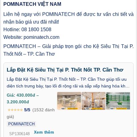
POMINATECH VIỆT NAM
Liên hệ ngay với POMINATECH để được tư vấn chi tiết và
nhận báo giá ưu đãi nhất!
Hotline: 08 1800 1508
Website: pominatech.com
POMINATECH – Giải pháp trọn gói cho Kệ Siêu Thị Tại P.
Thốt Nốt – TP. Cần Thơ
Lắp Đặt Kệ Siêu Thị Tại P. Thốt Nốt TP. Cần Thơ
Lắp Đặt Kệ Siêu Thị Tại P. Thốt Nốt – TP. Cần Thơ giúp tối ưu
diện tích trưng bày, tạo lối đi rộng rãi và sắp xếp hàng hóa khoa
học hơn. Khi không gian cửa hàng được bố trí hợp lý, khách
Giá: 430.000đ –
hàng sẽ dễ dàng tìm kiếm sản phẩm, tăng thời gian tham quan
3.200.000đ
và thúc đẩy quyết định mua hàng. Đồng thời, một hệ thống kệ
⭐⭐⭐⭐⭐
5/5
(1532 đánh
hiện đại còn góp phần tạo dựng hình ảnh chuyên nghiệp, nâng
giá)
cao uy tín và khả năng cạnh tranh của cửa hàng trong khu vực.
POMINATECH
Xem thêm
SP1306148