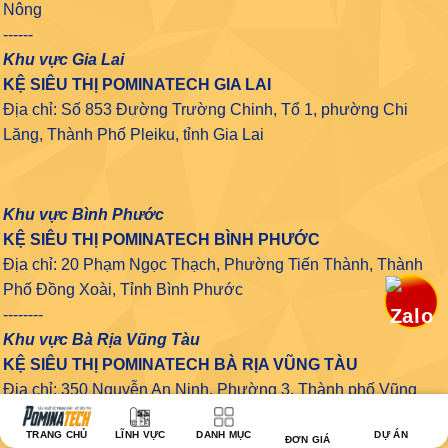
Nông
------
Khu vực Gia Lai
KỆ SIÊU THỊ POMINATECH GIA LAI
Địa chỉ: Số 853 Đường Trường Chinh, Tổ 1, phường Chi
Lăng, Thành Phố Pleiku, tỉnh Gia Lai
Khu vực Bình Phước
KỆ SIÊU THỊ POMINATECH BÌNH PHƯỚC
Địa chỉ: 20 Phạm Ngọc Thạch, Phường Tiến Thành, Thành
Phố Đồng Xoài, Tỉnh Bình Phước
--------
Khu vực Bà Rịa Vũng Tàu
KỆ SIÊU THỊ POMINATECH BÀ RỊA VŨNG TÀU
Địa chỉ: 350 Nguyễn An Ninh, Phường 3, Thành phố Vũng
Tầu, Bà Rịa - Vũng Tàu
TRANG CHỦ
LĨNH VỰC
DANH MỤC
DỰ ÁN
-------
ĐƠN GIÁ