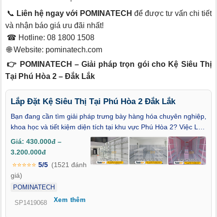
📞
Liên hệ ngay với POMINATECH
để được tư vấn chi tiết
và nhận báo giá ưu đãi nhất!
☎ Hotline: 08 1800 1508
🌐 Website:
pominatech.com
👉 POMINATECH – Giải pháp trọn gói cho Kệ Siêu Thị
Tại Phú Hòa 2 – Đắk Lắk
Lắp Đặt Kệ Siêu Thị Tại Phú Hòa 2 Đắk Lắk
Bạn đang cần tìm giải pháp trưng bày hàng hóa chuyên nghiệp,
khoa học và tiết kiệm diện tích tại khu vực Phú Hòa 2? Việc Lắp
Đặt Kệ Siêu Thị Tại Phú Hòa 2 – Đắk Lắk chính là bước đi
Giá: 430.000đ –
chiến lược giúp cửa hàng của bạn trở nên gọn gàng, đẹp mắt
3.200.000đ
và tăng hiệu quả kinh doanh. Chúng tôi cung cấp trọn gói dịch
⭐⭐⭐⭐⭐
5/5
(1521 đánh
vụ từ Thiết Kế, Sản Xuất, Thi Công đến Bảo Hành kệ siêu thị,
giá)
đảm bảo đúng kỹ thuật – đúng tiến độ – đúng nhu cầu thực tế
POMINATECH
của từng khách hàng.
Xem thêm
SP1419068