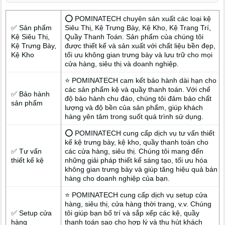
⭕ POMINATECH chuyên sản xuất các loại kệ
✅ Sản phẩm
Siêu Thị, Kệ Trưng Bày, Kệ Kho, Kệ Trang Trí,
Kệ Siêu Thị,
Quầy Thanh Toán. Sản phẩm của chúng tôi
Kệ Trưng Bày,
được thiết kế và sản xuất với chất liệu bền đẹp,
Kệ Kho
tối ưu không gian trưng bày và lưu trữ cho mọi
cửa hàng, siêu thị và doanh nghiệp.
⭐ POMINATECH cam kết bảo hành dài hạn cho
các sản phẩm kệ và quầy thanh toán. Với chế
✅ Bảo hành
độ bảo hành chu đáo, chúng tôi đảm bảo chất
sản phẩm
lượng và độ bền của sản phẩm, giúp khách
hàng yên tâm trong suốt quá trình sử dụng.
⭕ POMINATECH cung cấp dịch vụ tư vấn thiết
kế kệ trưng bày, kệ kho, quầy thanh toán cho
✅ Tư vấn
các cửa hàng, siêu thị. Chúng tôi mang đến
thiết kế kệ
những giải pháp thiết kế sáng tạo, tối ưu hóa
không gian trưng bày và giúp tăng hiệu quả bán
hàng cho doanh nghiệp của bạn.
⭐ POMINATECH cung cấp dịch vụ setup cửa
hàng, siêu thị, cửa hàng thời trang, v.v. Chúng
✅ Setup cửa
tôi giúp bạn bố trí và sắp xếp các kệ, quầy
hàng
thanh toán sao cho hợp lý và thu hút khách