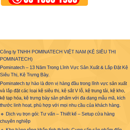
Công ty TNHH POMINATECH VIỆT NAM (KỆ SIÊU THỊ
POMINATECH)
Pominatech – 13 Năm Trong Lĩnh Vực Sản Xuất & Lắp Đặt Kệ
Siêu Thị, Kệ Trưng Bày.
Pominatech tự hào là đơn vị hàng đầu trong lĩnh vực
sản xuất
và lắp đặt các loại kệ siêu thị, kệ sắt V lỗ, kệ trung tải, kệ kho,
kệ tạp hóa
, kệ trưng bày sản phẩm với đa dạng mẫu mã, kích
thước linh hoạt, phù hợp với mọi nhu cầu của khách hàng.
🔹 Dịch vụ trọn gói: Tư vấn – Thiết kế – Setup cửa hàng
chuyên nghiệp
🔹 Kho hàng rộng khắp tỉnh thành: Cung cấp sản phẩm đến