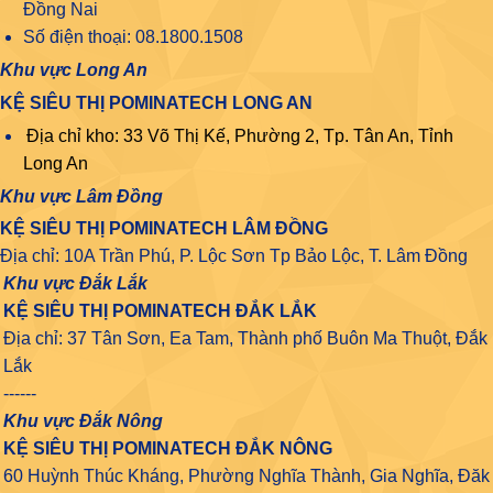
Đồng Nai
Số điện thoại: 08.1800.1508
Khu vực Long An
KỆ SIÊU THỊ POMINATECH LONG AN
Địa chỉ kho: 33 Võ Thị Kế, Phường 2, Tp. Tân An, Tỉnh
Long An
Khu vực Lâm Đồng
KỆ SIÊU THỊ POMINATECH LÂM ĐỒNG
Địa chỉ: 10A Trần Phú, P. Lộc Sơn Tp Bảo Lộc, T. Lâm Đồng
Khu vực Đắk Lắk
KỆ SIÊU THỊ POMINATECH ĐẮK LẮK
Địa chỉ: 37 Tân Sơn, Ea Tam, Thành phố Buôn Ma Thuột, Đắk
Lắk
------
Khu vực Đắk Nông
KỆ SIÊU THỊ POMINATECH ĐẮK NÔNG
60 Huỳnh Thúc Kháng, Phường Nghĩa Thành, Gia Nghĩa, Đăk