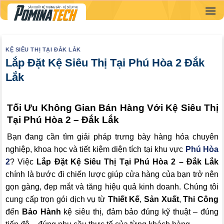
Skip
to
content
KỆ SIÊU THỊ TẠI ĐẮK LẮK
Lắp Đặt Kệ Siêu Thị Tại Phú Hòa 2 Đắk
Lắk
Tối Ưu Không Gian Bán Hàng Với Kệ Siêu Thị
Tại Phú Hòa 2 – Đắk Lắk
Bạn đang cần tìm giải pháp trưng bày hàng hóa chuyên
nghiệp, khoa học và tiết kiệm diện tích tại khu vực
Phú Hòa
2
? Việc
Lắp Đặt Kệ Siêu Thị Tại Phú Hòa 2 – Đắk Lắk
chính là bước đi chiến lược giúp cửa hàng của bạn trở nên
gọn gàng, đẹp mắt và tăng hiệu quả kinh doanh. Chúng tôi
cung cấp trọn gói dịch vụ từ
Thiết Kế
,
Sản Xuất
,
Thi Công
đến
Bảo Hành
kệ siêu thị, đảm bảo đúng kỹ thuật – đúng