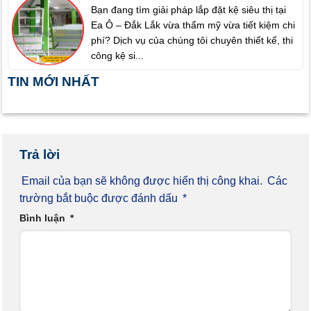
Bạn đang tìm giải pháp lắp đặt kệ siêu thị tại
Ea Ô – Đắk Lắk vừa thẩm mỹ vừa tiết kiệm chi
phí? Dịch vụ của chúng tôi chuyên thiết kế, thi
công kệ si...
TIN MỚI NHẤT
Trả lời
Email của bạn sẽ không được hiển thị công khai.
Các
trường bắt buộc được đánh dấu
*
Bình luận
*