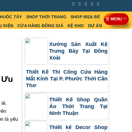
THUỐC TÂY
SHOP THỜI TRANG
SHOP MẸ& BÉ
☰ MENU ﹀
Ụ KIỆN
CỬA HÀNG ĐỒNG GIÁ
KỆ KHO
DỰ ÁN
Xưởng Sản Xuất Kệ
Trưng Bày Tại Đồng
Xoài
Thiết Kế Thi Công Cửa Hàng
i Ưu
Mắt Kính Tại P. Phước Thới Cần
Thơ
Thiết Kế Shop Quần
lẻ.
Áo Thời Trang Tại
yên
Ninh Thuận
òn là yếu
Thiết kế Decor Shop