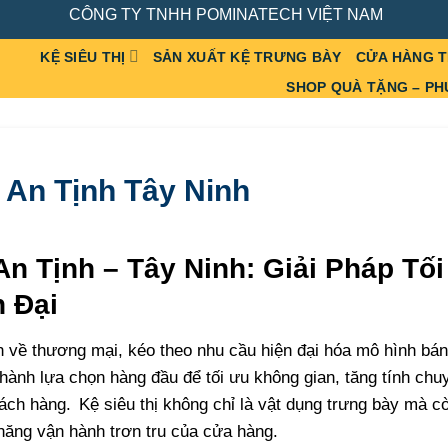
CÔNG TY TNHH POMINATECH VIỆT NAM
KỆ SIÊU THỊ
SẢN XUẤT KỆ TRƯNG BÀY
CỬA HÀNG 
SHOP QUÀ TẶNG – PH
. An Tịnh Tây Ninh
 An Tịnh – Tây Ninh: Giải Pháp Tố
 Đại
n về thương mại, kéo theo nhu cầu hiện đại hóa mô hình bán 
thành lựa chọn hàng đầu để tối ưu không gian, tăng tính chu
hách hàng.
Kệ siêu thị không chỉ là vật dụng trưng bày mà c
năng vận hành trơn tru của cửa hàng.