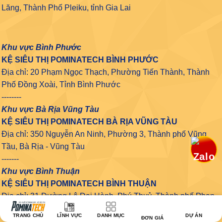
Lăng, Thành Phố Pleiku, tỉnh Gia Lai
Khu vực Bình Phước
KỆ SIÊU THỊ POMINATECH BÌNH PHƯỚC
Địa chỉ: 20 Phạm Ngọc Thạch, Phường Tiến Thành, Thành
Phố Đồng Xoài, Tỉnh Bình Phước
--------
Khu vực Bà Rịa Vũng Tàu
KỆ SIÊU THỊ POMINATECH BÀ RỊA VŨNG TÀU
Địa chỉ: 350 Nguyễn An Ninh, Phường 3, Thành phố Vũng
Tầu, Bà Rịa - Vũng Tàu
-------
Khu vực Bình Thuận
KỆ SIÊU THỊ POMINATECH BÌNH THUẬN
Địa chỉ: 31 Đường Lê Đại Hành, Phú Thuỷ, Thành phố Phan
Thiết, Bình Thuận
TRANG CHỦ
LĨNH VỰC
DANH MỤC
DỰ ÁN
ĐƠN GIÁ