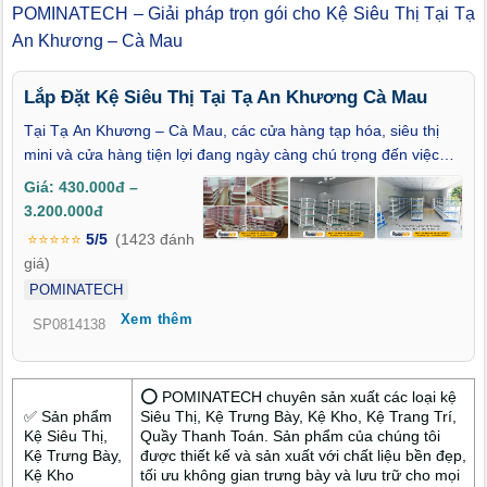
POMINATECH – Giải pháp trọn gói cho Kệ Siêu Thị Tại Tạ
An Khương – Cà Mau
Lắp Đặt Kệ Siêu Thị Tại Tạ An Khương Cà Mau
Tại Tạ An Khương – Cà Mau, các cửa hàng tạp hóa, siêu thị
mini và cửa hàng tiện lợi đang ngày càng chú trọng đến việc
trưng bày hàng hóa khoa học, gọn gàng và bắt mắt. Đây không
Giá: 430.000đ –
chỉ là yếu tố giúp thu hút khách hàng, mà còn góp phần nâng
3.200.000đ
cao hiệu quả kinh doanh. Với dịch vụ lắp đặt kệ siêu thị tại Tạ
⭐⭐⭐⭐⭐
5/5
(1423 đánh
An Khương – Cà Mau, thi công kệ siêu thị tại Tạ An Khương –
giá)
Cà Mau và thiết kế kệ siêu thị tại Tạ An Khương – Cà Mau,
POMINATECH
chúng tôi mang đến giải pháp chuyên nghiệp, thẩm mỹ và bền
Xem thêm
bỉ, đáp ứng nhu cầu của mọi quy mô cửa hàng.
SP0814138
⭕ POMINATECH chuyên sản xuất các loại kệ
✅ Sản phẩm
Siêu Thị, Kệ Trưng Bày, Kệ Kho, Kệ Trang Trí,
Kệ Siêu Thị,
Quầy Thanh Toán. Sản phẩm của chúng tôi
Kệ Trưng Bày,
được thiết kế và sản xuất với chất liệu bền đẹp,
Kệ Kho
tối ưu không gian trưng bày và lưu trữ cho mọi