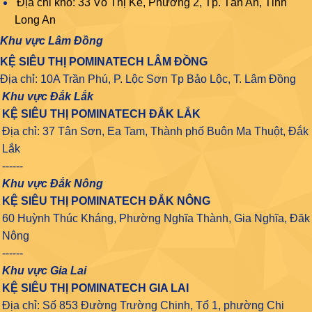
Địa chỉ kho: 33 Võ Thị Kế, Phường 2, Tp. Tân An, Tỉnh
Long An
Khu vực Lâm Đồng
KỆ SIÊU THỊ POMINATECH LÂM ĐỒNG
Địa chỉ: 10A Trần Phú, P. Lộc Sơn Tp Bảo Lộc, T. Lâm Đồng
Khu vực Đắk Lắk
KỆ SIÊU THỊ POMINATECH ĐẮK LẮK
Địa chỉ: 37 Tân Sơn, Ea Tam, Thành phố Buôn Ma Thuột, Đắk
Lắk
------
Khu vực Đắk Nông
KỆ SIÊU THỊ POMINATECH ĐẮK NÔNG
60 Huỳnh Thúc Kháng, Phường Nghĩa Thành, Gia Nghĩa, Đăk
Nông
------
Khu vực Gia Lai
KỆ SIÊU THỊ POMINATECH GIA LAI
Địa chỉ: Số 853 Đường Trường Chinh, Tổ 1, phường Chi