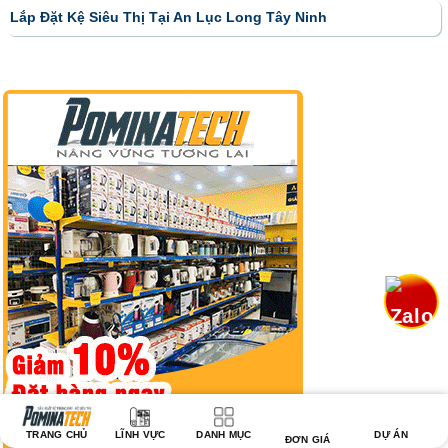
Lắp Đặt Kệ Siêu Thị Tại An Lục Long Tây Ninh
TRANG CHỦ
LĨNH VỰC
DANH MỤC
DỰ ÁN
ĐƠN GIÁ