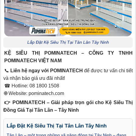
Lắp Đặt Kệ Siêu Thị Tại Tân Lân Tây Ninh
KỆ SIÊU THỊ POMINATECH – CÔNG TY TNHH
POMINATECH VIỆT NAM
📞
Liên hệ ngay với POMINATECH
để được tư vấn chi tiết
và nhận báo giá ưu đãi nhất!
☎ Hotline: 08 1800 1508
🌐 Website:
pominatech.com
👉 POMINATECH – Giải pháp trọn gói cho Kệ Siêu Thị
Đồng Giá Tại Tân Lân – Tây Ninh
Lắp Đặt Kệ Siêu Thị Tại Tân Lân Tây Ninh
Tân Lân – một trong những xã năng động tại Tây Ninh – đang