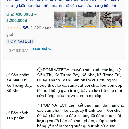
chứng kiến sự phát triển mạnh mẽ của các cửa hàng tiện lợi,
siêu thị mini và mô hình bán lẻ hiện đại. Việc lắp đặt kệ siêu thị
Giá: 430.000đ –
tại Tân Lân – Tây Ninh không chỉ giúp trưng bày hàng hóa gọn
3.200.000đ
gàng, bắt mắt mà còn nâng cao tính chuyên nghiệp trong vận
⭐⭐⭐⭐⭐
5/5
(1826 đánh
hành và dịch vụ khách hàng.
giá)
POMINATECH
Xem thêm
SP1631077
⭕ POMINATECH chuyên sản xuất các loại kệ
✅ Sản phẩm
Siêu Thị, Kệ Trưng Bày, Kệ Kho, Kệ Trang Trí,
Kệ Siêu Thị,
Quầy Thanh Toán. Sản phẩm của chúng tôi
Kệ Trưng Bày,
được thiết kế và sản xuất với chất liệu bền đẹp,
Kệ Kho
tối ưu không gian trưng bày và lưu trữ cho mọi
cửa hàng, siêu thị và doanh nghiệp.
⭐ POMINATECH cam kết bảo hành dài hạn cho
các sản phẩm kệ và quầy thanh toán. Với chế
✅ Bảo hành
độ bảo hành chu đáo, chúng tôi đảm bảo chất
sản phẩm
lượng và độ bền của sản phẩm, giúp khách
hàng yên tâm trong suốt quá trình sử dụng.