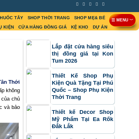
THUỐC TÂY
SHOP THỜI TRANG
SHOP MẸ& BÉ
☰ MENU ﹀
Ụ KIỆN
CỬA HÀNG ĐỒNG GIÁ
KỆ KHO
DỰ ÁN
Lắp đặt cửa hàng siêu
thị đồng giá tại Kon
Tum 2026
Thiết Kế Shop Phụ
Tân Thới
Kiện Quà Tặng Tại Phú
Quốc – Shop Phụ Kiện
cấp không
Thời Trang
 của chủ
ắc và bảo
Thiết kế Decor Shop
Mỹ Phẩm Tại Ea Rốk
Đắk Lắk