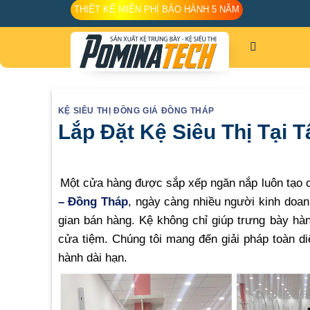
Skip
THIẾT KẾ MIỄN PHÍ BẢO HÀNH 5 NĂM
to
content
KỆ SIÊU THỊ ĐỒNG GIÁ ĐỒNG THÁP
Lắp Đặt Kệ Siêu Thị Tại 
Một cửa hàng được sắp xếp ngăn nắp luôn tạo c
– Đồng Tháp
, ngày càng nhiều người kinh doan
gian bán hàng. Kệ không chỉ giúp trưng bày hà
cửa tiệm. Chúng tôi mang đến giải pháp toàn di
hành dài hạn.