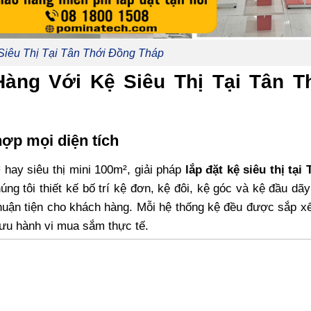
Siêu Thị Tại Tân Thới Đồng Tháp
àng Với Kệ Siêu Thị Tại Tân T
 hợp mọi diện tích
hay siêu thị mini 100m², giải pháp
lắp đặt kệ siêu thị tại
ng tôi thiết kế bố trí kệ đơn, kệ đôi, kệ góc và kệ đầu dã
i thuận tiện cho khách hàng. Mỗi hệ thống kệ đều được sắp x
i ưu hành vi mua sắm thực tế.