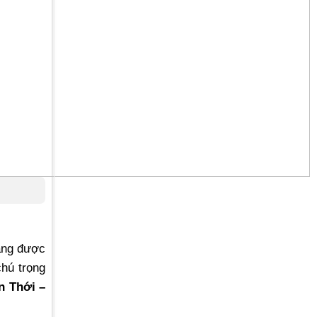
tầng được
hú trọng
ân Thới –