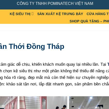
CÔNG TY TNHH POMINATECH VIỆT NAM
KỆ SIÊU THỊ
SẢN XUẤT KỆ TRƯNG BÀY
CỬA HÀNG 
SHOP QUÀ TẶNG – PH
Tân Thới Đồng Tháp
ảm giác dễ chịu, khiến khách muốn quay lại nhiều lần. Tại
h chọn kệ siêu thị như một phần không thể thiếu để nâng 
ng hóa rõ ràng, đẹp mắt mà còn thể hiện sự chuyên nghiệp
ện: khảo sát tận nơi, lắp đặt nhanh gọn, sản phẩm bền ch