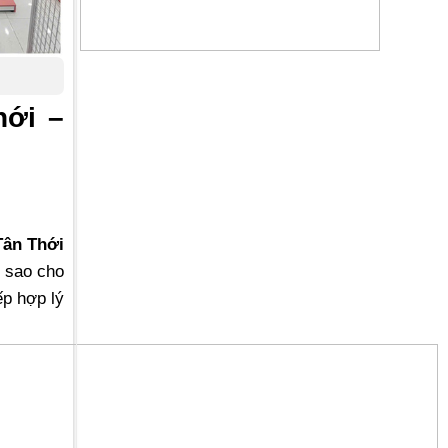
hới –
 Tân Thới
y sao cho
ếp hợp lý