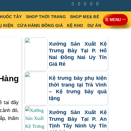
THUỐC TÂY
SHOP THỜI TRANG
SHOP MẸ& BÉ
☰ MENU ﹀
Ụ KIỆN
CỬA HÀNG ĐỒNG GIÁ
KỆ KHO
DỰ ÁN
Xưởng Sản Xuất Kệ
Trưng Bày Tại P. Hố
Nai Đồng Nai Uy Tín
Giá Rẻ
 Hàng
Kệ trưng bày phụ kiện
thời trang tại Trà Vinh
– Kệ trưng bày quà
tặng
 tại đây
cảnh đó,
Xưởng Sản Xuất Kệ
nắp, thẩm
Trưng Bày Tại P. An
Tịnh Tây Ninh Uy Tín