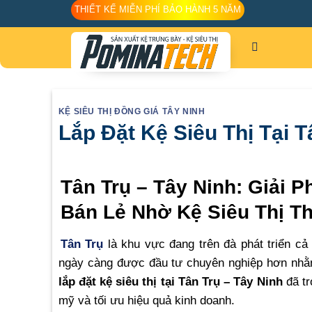
Skip
THIẾT KẾ MIỄN PHÍ BẢO HÀNH 5 NĂM
to
content
KỆ SIÊU THỊ ĐỒNG GIÁ TÂY NINH
Lắp Đặt Kệ Siêu Thị Tại T
Tân Trụ – Tây Ninh: Giải 
Bán Lẻ Nhờ Kệ Siêu Thị T
Tân Trụ
là khu vực đang trên đà phát triển cả
ngày càng được đầu tư chuyên nghiệp hơn nhằ
lắp đặt kệ siêu thị tại Tân Trụ – Tây Ninh
đã tr
mỹ và tối ưu hiệu quả kinh doanh.