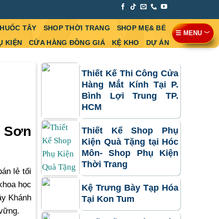
THUỐC TÂY
SHOP THỜI TRANG
SHOP MẸ& BÉ
☰ MENU ﹀
Ụ KIỆN
CỬA HÀNG ĐỒNG GIÁ
KỆ KHO
DỰ ÁN
Thiết Kế Thi Công Cửa
Hàng Mắt Kính Tại P.
Bình Lợi Trung TP.
HCM
h Sơn
Thiết Kế Shop Phụ
Kiện Quà Tặng tại Hóc
Môn- Shop Phụ Kiện
Thời Trang
án lẻ tối
 khoa học
Kệ Trưng Bày Tạp Hóa
Tây Khánh
Tại Kon Tum
 vững.