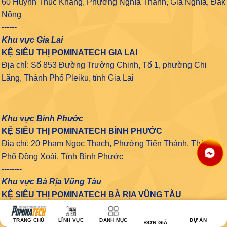
60 Huỳnh Thúc Kháng, Phường Nghĩa Thành, Gia Nghĩa, Đăk
Nông
------
Khu vực Gia Lai
KỆ SIÊU THỊ POMINATECH GIA LAI
Địa chỉ: Số 853 Đường Trường Chinh, Tổ 1, phường Chi
Lăng, Thành Phố Pleiku, tỉnh Gia Lai
Khu vực Bình Phước
KỆ SIÊU THỊ POMINATECH BÌNH PHƯỚC
Địa chỉ: 20 Phạm Ngọc Thạch, Phường Tiến Thành, Thành
Phố Đồng Xoài, Tỉnh Bình Phước
--------
Khu vực Bà Rịa Vũng Tàu
KỆ SIÊU THỊ POMINATECH BÀ RỊA VŨNG TÀU
Địa chỉ: 350 Nguyễn An Ninh, Phường 3, Thành phố Vũng
Tầu, Bà Rịa - Vũng Tàu
TRANG CHỦ
LĨNH VỰC
DANH MỤC
DỰ ÁN
ĐƠN GIÁ