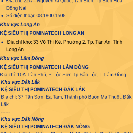
Địa chỉ: 22A – Nguyễn Ái Quốc, Tân Biên, Tp Biên Hòa,
Đồng Nai
Số điện thoại: 08.1800.1508
Khu vực Long An
KỆ SIÊU THỊ POMINATECH LONG AN
Địa chỉ kho: 33 Võ Thị Kế, Phường 2, Tp. Tân An, Tỉnh
Long An
Khu vực Lâm Đồng
KỆ SIÊU THỊ POMINATECH LÂM ĐỒNG
Địa chỉ: 10A Trần Phú, P. Lộc Sơn Tp Bảo Lộc, T. Lâm Đồng
Khu vực Đắk Lắk
KỆ SIÊU THỊ POMINATECH ĐẮK LẮK
Địa chỉ: 37 Tân Sơn, Ea Tam, Thành phố Buôn Ma Thuột, Đắk
Lắk
------
Khu vực Đắk Nông
KỆ SIÊU THỊ POMINATECH ĐẮK NÔNG