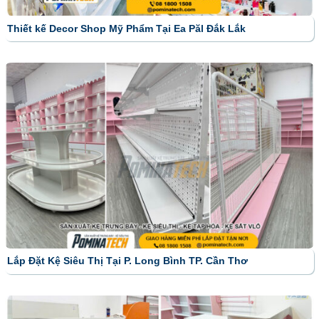
Thiết kế Decor Shop Mỹ Phẩm Tại Ea Păl Đắk Lắk
Lắp Đặt Kệ Siêu Thị Tại P. Long Bình TP. Cần Thơ