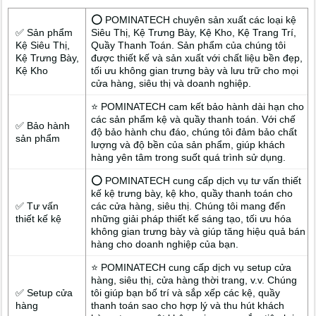
⭕ POMINATECH chuyên sản xuất các loại kệ
✅ Sản phẩm
Siêu Thị, Kệ Trưng Bày, Kệ Kho, Kệ Trang Trí,
Kệ Siêu Thị,
Quầy Thanh Toán. Sản phẩm của chúng tôi
Kệ Trưng Bày,
được thiết kế và sản xuất với chất liệu bền đẹp,
Kệ Kho
tối ưu không gian trưng bày và lưu trữ cho mọi
cửa hàng, siêu thị và doanh nghiệp.
⭐ POMINATECH cam kết bảo hành dài hạn cho
các sản phẩm kệ và quầy thanh toán. Với chế
✅ Bảo hành
độ bảo hành chu đáo, chúng tôi đảm bảo chất
sản phẩm
lượng và độ bền của sản phẩm, giúp khách
hàng yên tâm trong suốt quá trình sử dụng.
⭕ POMINATECH cung cấp dịch vụ tư vấn thiết
kế kệ trưng bày, kệ kho, quầy thanh toán cho
✅ Tư vấn
các cửa hàng, siêu thị. Chúng tôi mang đến
thiết kế kệ
những giải pháp thiết kế sáng tạo, tối ưu hóa
không gian trưng bày và giúp tăng hiệu quả bán
hàng cho doanh nghiệp của bạn.
⭐ POMINATECH cung cấp dịch vụ setup cửa
hàng, siêu thị, cửa hàng thời trang, v.v. Chúng
✅ Setup cửa
tôi giúp bạn bố trí và sắp xếp các kệ, quầy
hàng
thanh toán sao cho hợp lý và thu hút khách