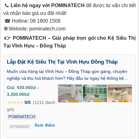
📞
Liên hệ ngay với POMINATECH
để được tư vấn chi tiết
và nhận báo giá ưu đãi nhất!
☎ Hotline: 08 1800 1508
🌐 Website:
pominatech.com
👉 POMINATECH – Giải pháp trọn gói cho Kệ Siêu Thị
Tại Vĩnh Hựu – Đồng Tháp
Lắp Đặt Kệ Siêu Thị Tại Vĩnh Hựu Đồng Tháp
Muốn cửa hàng tại Vĩnh Hựu – Đồng Tháp gọn gàng, chuyên
nghiệp và thu hút khách hơn? Hãy đầu tư ngay hệ thống kệ
siêu thị hiện đại, thiết kế thông minh – chắc chắn – đẹp mắt. Kệ
Giá: 430.000đ –
không chỉ giúp trưng bày hàng hóa khoa học mà còn tạo ấn
3.200.000đ
tượng chuyên nghiệp cho người mua. Chúng tôi cung cấp giải
⭐⭐⭐⭐⭐
5/5
(1211 đánh
pháp trọn gói: khảo sát tận nơi, tư vấn bố trí hợp lý, thi công
giá)
nhanh gọn và bảo hành rõ ràng. Thay đổi nhỏ hôm nay – tạo
POMINATECH
khác biệt lớn cho doanh thu ngày mai!
Xem thêm
SP0849307