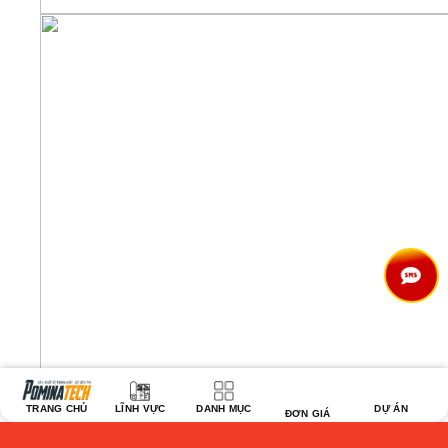
TRANG CHỦ
LĨNH VỰC
DANH MỤC
DỰ ÁN
ĐƠN GIÁ