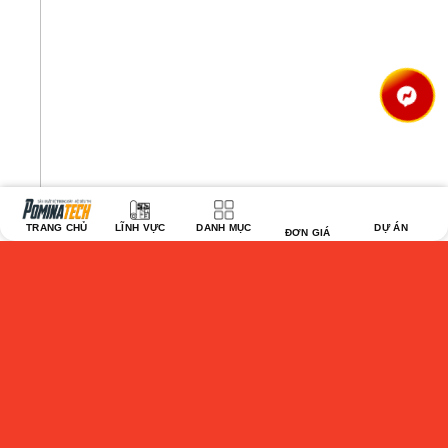
TRANG CHỦ
LĨNH VỰC
DANH MỤC
DỰ ÁN
ĐƠN GIÁ