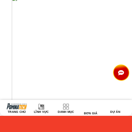
TRANG CHỦ
LĨNH VỰC
DANH MỤC
DỰ ÁN
ĐƠN GIÁ