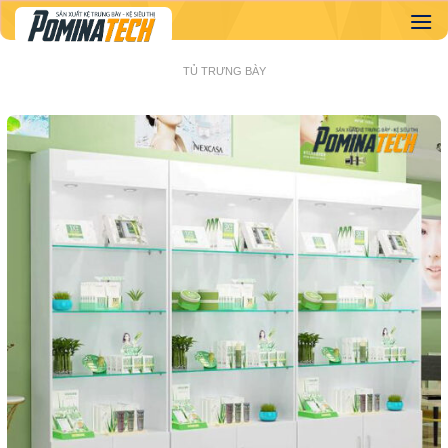
Skip
to
content
TỦ TRƯNG BÀY