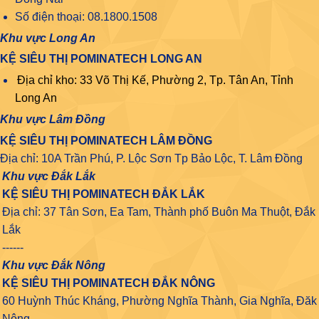
Số điện thoại: 08.1800.1508
Khu vực Long An
KỆ SIÊU THỊ POMINATECH LONG AN
Địa chỉ kho: 33 Võ Thị Kế, Phường 2, Tp. Tân An, Tỉnh
Long An
Khu vực Lâm Đồng
KỆ SIÊU THỊ POMINATECH LÂM ĐỒNG
Địa chỉ: 10A Trần Phú, P. Lộc Sơn Tp Bảo Lộc, T. Lâm Đồng
Khu vực Đắk Lắk
KỆ SIÊU THỊ POMINATECH ĐẮK LẮK
Địa chỉ: 37 Tân Sơn, Ea Tam, Thành phố Buôn Ma Thuột, Đắk
Lắk
------
Khu vực Đắk Nông
KỆ SIÊU THỊ POMINATECH ĐẮK NÔNG
60 Huỳnh Thúc Kháng, Phường Nghĩa Thành, Gia Nghĩa, Đăk
Nông