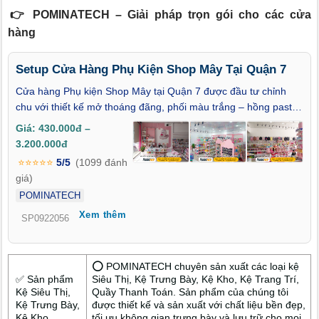
👉 POMINATECH – Giải pháp trọn gói cho các cửa
hàng
Setup Cửa Hàng Phụ Kiện Shop Mây Tại Quận 7
Cửa hàng Phụ kiện Shop Mây tại Quận 7 được đầu tư chỉnh
chu với thiết kế mở thoáng đãng, phối màu trắng – hồng pastel
nhẹ nhàng, tươi sáng, tạo cảm giác thân thiện và dễ chịu cho
Giá: 430.000đ –
khách hàng đến từ mọi độ tuổi, giới tính....... Bố cục bài trí khoa
3.200.000đ
học kết hợp các chi tiết trang trí cong mềm, viền bo tròn, hình
⭐⭐⭐⭐⭐
5/5
(1099 đánh
đám mây và cầu vồng mang đậm phong cách thiết kế độc đáo ,
giá)
tạo nên một không gian vừa ấm áp vừa dễ thương.
POMINATECH
Xem thêm
SP0922056
⭕ POMINATECH chuyên sản xuất các loại kệ
✅ Sản phẩm
Siêu Thị, Kệ Trưng Bày, Kệ Kho, Kệ Trang Trí,
Kệ Siêu Thị,
Quầy Thanh Toán. Sản phẩm của chúng tôi
Kệ Trưng Bày,
được thiết kế và sản xuất với chất liệu bền đẹp,
Kệ Kho
tối ưu không gian trưng bày và lưu trữ cho mọi