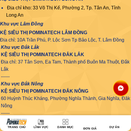
Địa chỉ kho: 33 Võ Thị Kế, Phường 2, Tp. Tân An, Tỉnh
Long An
Khu vực Lâm Đồng
KỆ SIÊU THỊ POMINATECH LÂM ĐỒNG
Địa chỉ: 10A Trần Phú, P. Lộc Sơn Tp Bảo Lộc, T. Lâm Đồng
Khu vực Đắk Lắk
KỆ SIÊU THỊ POMINATECH ĐẮK LẮK
Địa chỉ: 37 Tân Sơn, Ea Tam, Thành phố Buôn Ma Thuột, Đắk
Lắk
------
Khu vực Đắk Nông
KỆ SIÊU THỊ POMINATECH ĐẮK NÔNG
60 Huỳnh Thúc Kháng, Phường Nghĩa Thành, Gia Nghĩa, Đăk
Nông
------
Khu vực Gia Lai
KỆ SIÊU THỊ POMINATECH GIA LAI
TRANG CHỦ
LĨNH VỰC
DANH MỤC
DỰ ÁN
ĐƠN GIÁ