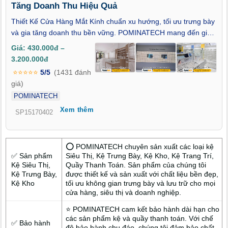
Tăng Doanh Thu Hiệu Quả
Thiết Kế Cửa Hàng Mắt Kính chuẩn xu hướng, tối ưu trưng bày
và gia tăng doanh thu bền vững. POMINATECH mang đến giải
pháp thiết kế – thi công cửa hàng mắt kính chuyên nghiệp,
Giá: 430.000đ –
thẩm mỹ cao, phù hợp hành vi mua sắm và nhận diện thương
3.200.000đ
hiệu. Không gian được bố trí khoa học giúp khách hàng dễ lựa
⭐⭐⭐⭐⭐
5/5
(1431 đánh
chọn sản phẩm, tăng thời gian trải nghiệm và tỷ lệ chốt đơn.
giá)
Liên hệ POMINATECH ngay để được tư vấn thiết kế cửa hàng
POMINATECH
mắt kính hiệu quả, đúng ngân sách.
Xem thêm
SP15170402
⭕ POMINATECH chuyên sản xuất các loại kệ
✅ Sản phẩm
Siêu Thị, Kệ Trưng Bày, Kệ Kho, Kệ Trang Trí,
Kệ Siêu Thị,
Quầy Thanh Toán. Sản phẩm của chúng tôi
Kệ Trưng Bày,
được thiết kế và sản xuất với chất liệu bền đẹp,
Kệ Kho
tối ưu không gian trưng bày và lưu trữ cho mọi
cửa hàng, siêu thị và doanh nghiệp.
⭐ POMINATECH cam kết bảo hành dài hạn cho
các sản phẩm kệ và quầy thanh toán. Với chế
✅ Bảo hành
độ bảo hành chu đáo, chúng tôi đảm bảo chất